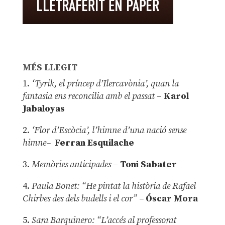
MÉS LLEGIT
1.
‘Tyrik, el príncep d’Ilercavònia’, quan la
fantasia ens reconcilia amb el passat
–
Karol
Jabaloyas
2.
‘Flor d’Escòcia’, l’himne d’una nació sense
himne–
Ferran Esquilache
3.
Memòries anticipades
–
Toni Sabater
4.
Paula Bonet: “He pintat la història de Rafael
Chirbes des dels budells i el cor” –
Óscar Mora
5.
Sara Barquinero: “L’accés al professorat