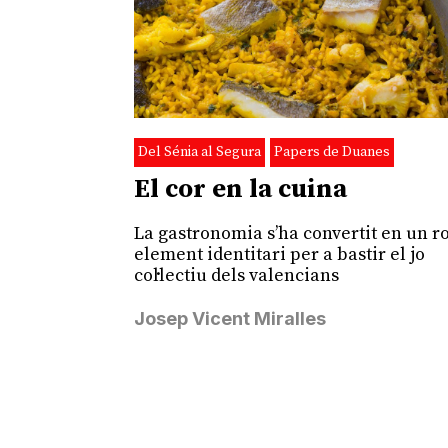
Del Sénia al Segura
Papers de Duanes
El cor en la cuina
La gastronomia s’ha convertit en un r
element identitari per a bastir el jo
col·lectiu dels valencians
Josep Vicent Miralles