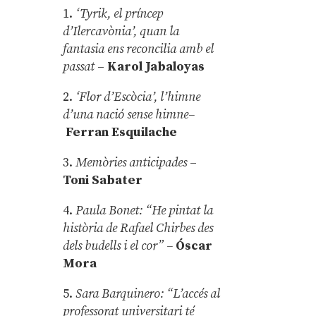
1.
‘Tyrik, el príncep
d’Ilercavònia’, quan la
fantasia ens reconcilia amb el
passat
–
Karol Jabaloyas
2.
‘Flor d’Escòcia’, l’himne
d’una nació sense himne–
Ferran Esquilache
3.
Memòries anticipades
–
Toni Sabater
4.
Paula Bonet: “He pintat la
història de Rafael Chirbes des
dels budells i el cor” –
Óscar
Mora
5.
Sara Barquinero: “L’accés al
professorat universitari té