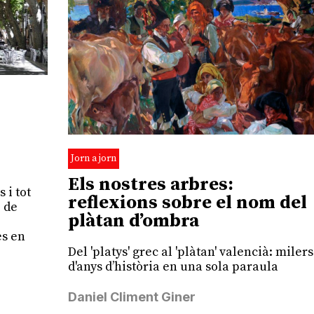
Jorn a jorn
Els nostres arbres:
 i tot
reflexions sobre el nom del
e de
plàtan d’ombra
es en
Del 'platys' grec al 'plàtan' valencià: milers
d'anys d’història en una sola paraula
Daniel Climent Giner