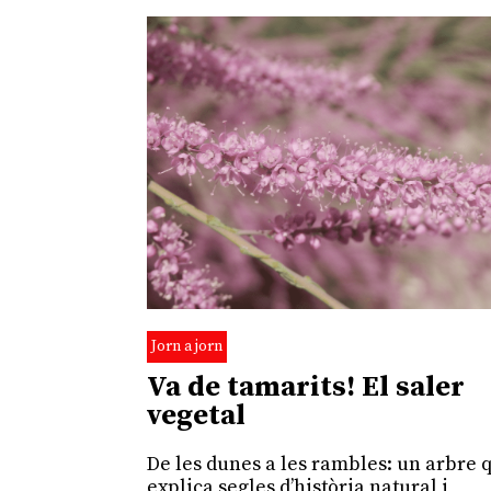
Jorn a jorn
Va de tamarits! El saler
vegetal
De les dunes a les rambles: un arbre 
explica segles d’història natural i