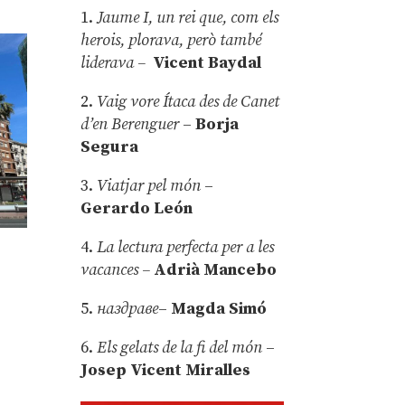
1.
Jaume I, un rei que, com els
herois, plorava, però també
liderava –
Vicent Baydal
2.
Vaig vore Ítaca des de Canet
d’en Berenguer
–
Borja
Segura
3.
Viatjar pel món
–
Gerardo León
4.
La lectura perfecta per a les
vacances –
Adrià Mancebo
5.
наздраве
–
Magda Simó
6.
Els gelats de la fi del món
–
Josep Vicent Miralles