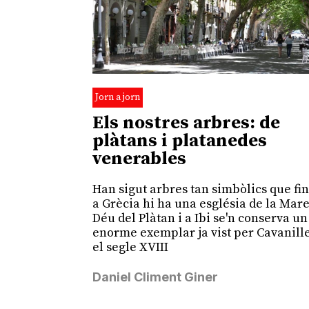
Jorn a jorn
Els nostres arbres: de
plàtans i platanedes
venerables
Han sigut arbres tan simbòlics que fins
a Grècia hi ha una església de la Mar
Déu del Plàtan i a Ibi se'n conserva un
enorme exemplar ja vist per Cavanill
el segle XVIII
Daniel Climent Giner