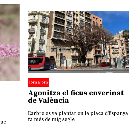
Jorn a jorn
Agonitza el ficus enverinat
de València
L'arbre es va plantar en la plaça d'Espanya
fa més de mig segle
que