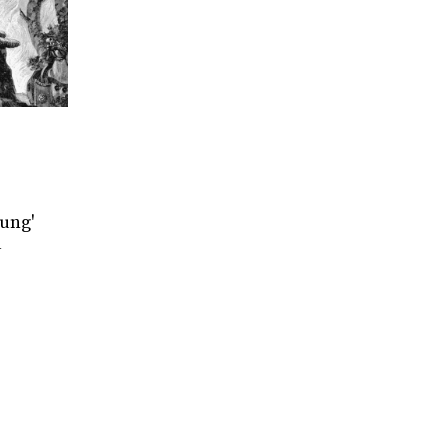
lung'
à