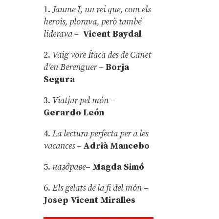
1.
Jaume I, un rei que, com els
herois, plorava, però també
liderava –
Vicent Baydal
2.
Vaig vore Ítaca des de Canet
d’en Berenguer
–
Borja
Segura
3.
Viatjar pel món
–
Gerardo León
4.
La lectura perfecta per a les
vacances –
Adrià Mancebo
5.
наздраве
–
Magda Simó
6.
Els gelats de la fi del món
–
Josep Vicent Miralles