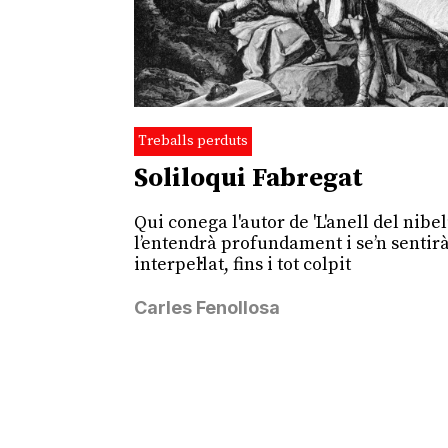
Treballs perduts
Soliloqui Fabregat
Qui conega l'autor de 'L'anell del nibe
l’entendrà profundament i se’n sentir
interpel·lat, fins i tot colpit
Carles Fenollosa