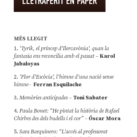
MÉS LLEGIT
1.
‘Tyrik, el príncep d’Ilercavònia’, quan la
fantasia ens reconcilia amb el passat
–
Karol
Jabaloyas
2.
‘Flor d’Escòcia’, l’himne d’una nació sense
himne–
Ferran Esquilache
3.
Memòries anticipades
–
Toni Sabater
4.
Paula Bonet: “He pintat la història de Rafael
Chirbes des dels budells i el cor” –
Óscar Mora
5.
Sara Barquinero: “L’accés al professorat