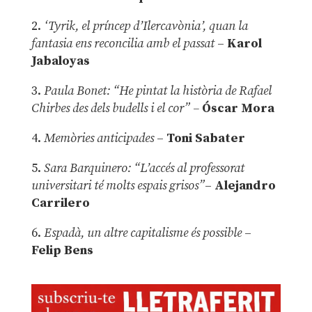
2.
‘Tyrik, el príncep d’Ilercavònia’, quan la
fantasia ens reconcilia amb el passat
–
Karol
Jabaloyas
3.
Paula Bonet: “He pintat la història de Rafael
Chirbes des dels budells i el cor” –
Óscar Mora
4.
Memòries anticipades
–
Toni Sabater
5.
Sara Barquinero: “L’accés al professorat
universitari té molts espais grisos”
–
Alejandro
Carrilero
6.
Espadà, un altre capitalisme és possible
–
Felip Bens