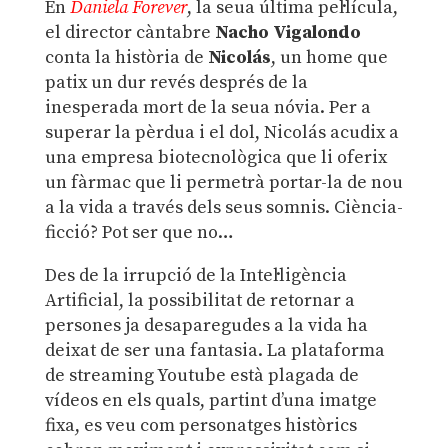
En
Daniela Forever
, la seua última pel·lícula,
el director càntabre
Nacho Vigalondo
conta la història de
Nicolás
, un home que
patix un dur revés després de la
inesperada mort de la seua nóvia. Per a
superar la pèrdua i el dol, Nicolás acudix a
una empresa biotecnològica que li oferix
un fàrmac que li permetrà portar-la de nou
a la vida a través dels seus somnis. Ciència-
ficció? Pot ser que no…
Des de la irrupció de la Intel·ligència
Artificial, la possibilitat de retornar a
persones ja desaparegudes a la vida ha
deixat de ser una fantasia. La plataforma
de streaming Youtube està plagada de
vídeos en els quals, partint d’una imatge
fixa, es veu com personatges històrics