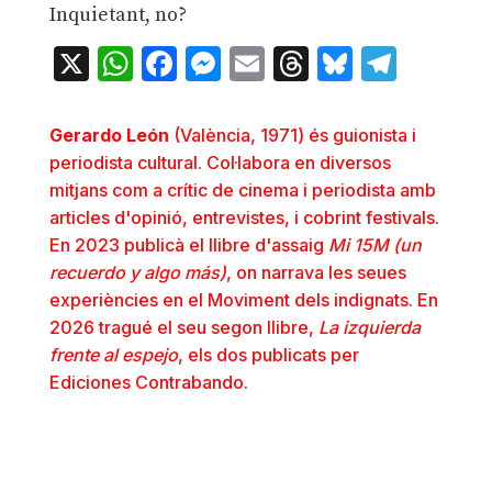
Inquietant, no?
X
WhatsApp
Facebook
Messenger
Email
Threads
Bluesky
Teleg
Gerardo León
(València, 1971) és guionista i
periodista cultural. Col·labora en diversos
mitjans com a crític de cinema i periodista amb
articles d'opinió, entrevistes, i cobrint festivals.
En 2023 publicà el llibre d'assaig
Mi 15M (un
recuerdo y algo más)
, on narrava les seues
experiències en el Moviment dels indignats. En
2026 tragué el seu segon llibre,
La izquierda
frente al espejo
, els dos publicats per
Ediciones Contrabando.