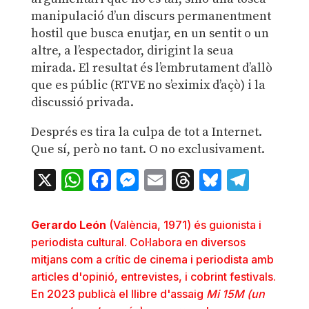
manipulació d’un discurs permanentment
hostil que busca enutjar, en un sentit o un
altre, a l’espectador, dirigint la seua
mirada. El resultat és l’embrutament d’allò
que es públic (RTVE no s’eximix d’açò) i la
discussió privada.
Després es tira la culpa de tot a Internet.
Que sí, però no tant. O no exclusivament.
X
WhatsApp
Facebook
Messenger
Email
Threads
Bluesky
Teleg
Gerardo León
(València, 1971) és guionista i
periodista cultural. Col·labora en diversos
mitjans com a crític de cinema i periodista amb
articles d'opinió, entrevistes, i cobrint festivals.
En 2023 publicà el llibre d'assaig
Mi 15M (un