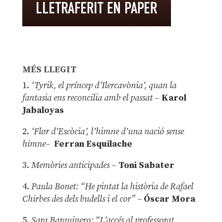
MÉS LLEGIT
1.
‘Tyrik, el príncep d’Ilercavònia’, quan la
fantasia ens reconcilia amb el passat
–
Karol
Jabaloyas
2.
‘Flor d’Escòcia’, l’himne d’una nació sense
himne–
Ferran Esquilache
3.
Memòries anticipades
–
Toni Sabater
4.
Paula Bonet: “He pintat la història de Rafael
Chirbes des dels budells i el cor” –
Óscar Mora
5.
Sara Barquinero: “L’accés al professorat