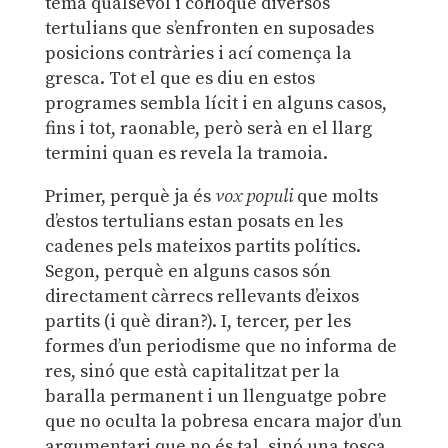
tema qualsevol i col·loque diversos
tertulians que s’enfronten en suposades
posicions contràries i ací comença la
gresca. Tot el que es diu en estos
programes sembla lícit i en alguns casos,
fins i tot, raonable, però serà en el llarg
termini quan es revela la tramoia.
Primer, perquè ja és
vox populi
que molts
d’estos tertulians estan posats en les
cadenes pels mateixos partits polítics.
Segon, perquè en alguns casos són
directament càrrecs rellevants d’eixos
partits (i què diran?). I, tercer, per les
formes d’un periodisme que no informa de
res, sinó que està capitalitzat per la
baralla permanent i un llenguatge pobre
que no oculta la pobresa encara major d’un
argumentari que no és tal, sinó una tosca