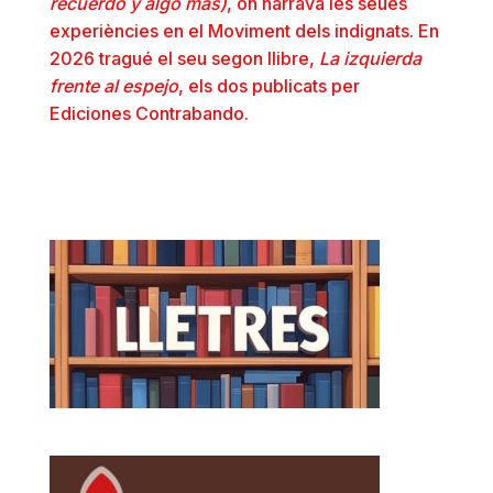
recuerdo y algo más)
, on narrava les seues
experiències en el Moviment dels indignats. En
2026 tragué el seu segon llibre,
La izquierda
frente al espejo
, els dos publicats per
Ediciones Contrabando.