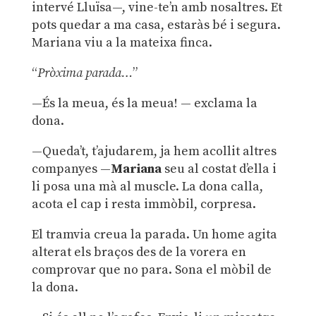
intervé Lluïsa—, vine-te’n amb nosaltres. Et
pots quedar a ma casa, estaràs bé i segura.
Mariana viu a la mateixa finca.
“
Pròxima parada…
”
—És la meua, és la meua! — exclama la
dona.
—Queda’t, t’ajudarem, ja hem acollit altres
companyes —
Mariana
seu al costat d’ella i
li posa una mà al muscle. La dona calla,
acota el cap i resta immòbil, corpresa.
El tramvia creua la parada. Un home agita
alterat els braços des de la vorera en
comprovar que no para. Sona el mòbil de
la dona.