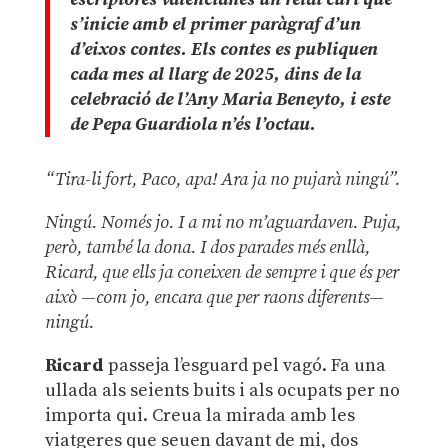
s’inicie amb el primer paràgraf d’un
d’eixos contes. Els contes es publiquen
cada mes al llarg de 2025, dins de la
celebració de l’Any Maria Beneyto, i este
de Pepa Guardiola n’és l’octau.
“Tira-li fort, Paco, apa! Ara ja no pujarà ningú”.
Ningú. Només jo. I a mi no m’aguardaven. Puja,
però, també la dona. I dos parades més enllà,
Ricard, que ells ja coneixen de sempre i que és per
això —com jo, encara que per raons diferents—
ningú.
Ricard
passeja l’esguard pel vagó. Fa una
ullada als seients buits i als ocupats per no
importa qui. Creua la mirada amb les
viatgeres que seuen davant de mi, dos