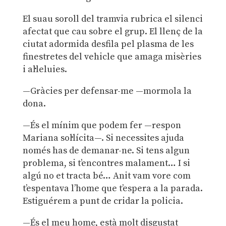
El suau soroll del tramvia rubrica el silenci
afectat que cau sobre el grup. El llenç de la
ciutat adormida desfila pel plasma de les
finestretes del vehicle que amaga misèries
i al·leluies.
—Gràcies per defensar-me —mormola la
dona.
—És el mínim que podem fer —respon
Mariana sol·lícita—. Si necessites ajuda
només has de demanar-ne. Si tens algun
problema, si t’encontres malament… I si
algú no et tracta bé… Anit vam vore com
t’espentava l’home que t’espera a la parada.
Estiguérem a punt de cridar la policia.
—És el meu home, està molt disgustat