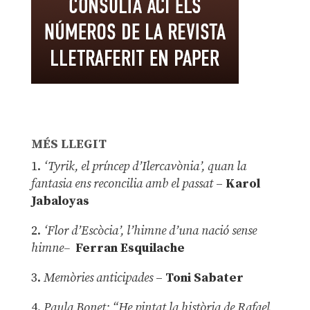
MÉS LLEGIT
1.
‘Tyrik, el príncep d’Ilercavònia’, quan la
fantasia ens reconcilia amb el passat
–
Karol
Jabaloyas
2.
‘Flor d’Escòcia’, l’himne d’una nació sense
himne–
Ferran Esquilache
3.
Memòries anticipades
–
Toni Sabater
4.
Paula Bonet: “He pintat la història de Rafael