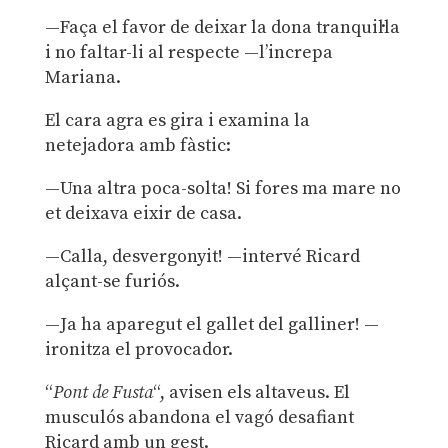
—Faça el favor de deixar la dona tranquil·la
i no faltar-li al respecte —l’increpa
Mariana.
El cara agra es gira i examina la
netejadora amb fàstic:
—Una altra poca-solta! Si fores ma mare no
et deixava eixir de casa.
—Calla, desvergonyit! —intervé Ricard
alçant-se furiós.
—Ja ha aparegut el gallet del galliner! —
ironitza el provocador.
“
Pont de Fusta
“, avisen els altaveus. El
musculós abandona el vagó desafiant
Ricard amb un gest.