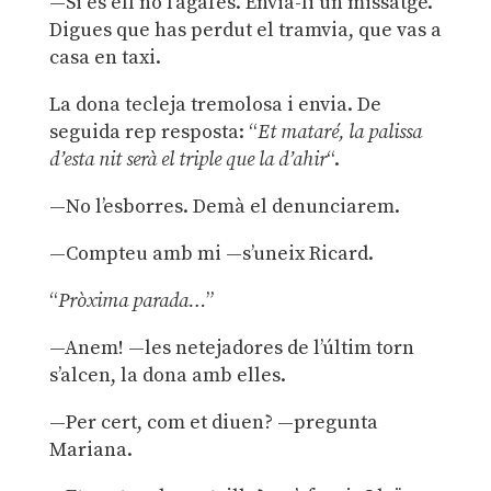
—Si és ell no l’agafes. Envia-li un missatge.
Digues que has perdut el tramvia, que vas a
casa en taxi.
La dona tecleja tremolosa i envia. De
seguida rep resposta: “
Et mataré, la palissa
d’esta nit serà el triple que la d’ahir
“.
—No l’esborres. Demà el denunciarem.
—Compteu amb mi —s’uneix Ricard.
“
Pròxima parada…
”
—Anem! —les netejadores de l’últim torn
s’alcen, la dona amb elles.
—Per cert, com et diuen? —pregunta
Mariana.