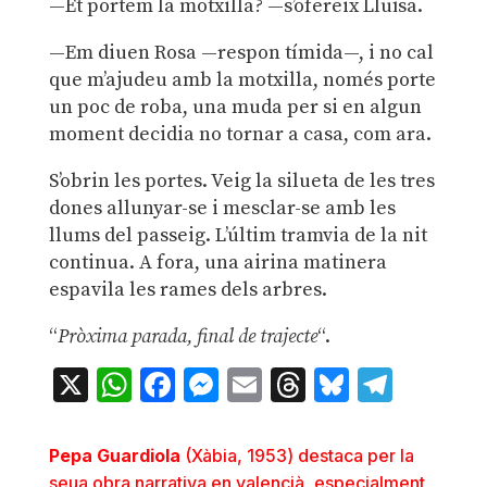
—Et portem la motxilla? —s’ofereix Lluïsa.
—Em diuen Rosa —respon tímida—, i no cal
que m’ajudeu amb la motxilla, només porte
un poc de roba, una muda per si en algun
moment decidia no tornar a casa, com ara.
S’obrin les portes. Veig la silueta de les tres
dones allunyar-se i mesclar-se amb les
llums del passeig. L’últim tramvia de la nit
continua. A fora, una airina matinera
espavila les rames dels arbres.
“
Pròxima parada, final de trajecte
“.
X
WhatsApp
Facebook
Messenger
Email
Threads
Bluesky
Teleg
Pepa Guardiola
(Xàbia, 1953) destaca per la
seua obra narrativa en valencià, especialment