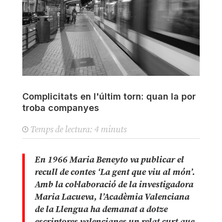
Complicitats en l'últim torn: quan la por
troba companyes
Temps de lectura:
4
minuts
En 1966 Maria Beneyto va publicar el
recull de contes ‘La gent que viu al món’.
Amb la col·laboració de la investigadora
Maria Lacueva, l’Acadèmia Valenciana
de la Llengua ha demanat a dotze
escriptores valencianes un relat curt que