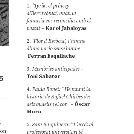
1.
‘Tyrik, el príncep
d’Ilercavònia’, quan la
fantasia ens reconcilia amb el
passat
–
Karol Jabaloyas
2.
‘Flor d’Escòcia’, l’himne
d’una nació sense himne–
Ferran Esquilache
3.
Memòries anticipades
–
Toni Sabater
5
4.
Paula Bonet: “He pintat la
història de Rafael Chirbes des
dels budells i el cor” –
Óscar
Mora
e
5.
Sara Barquinero: “L’accés al
 on
professorat universitari té