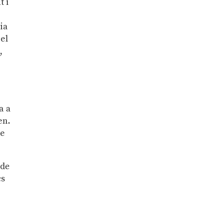
t i
ia
 el
,
a a
en.
de
 de
cs