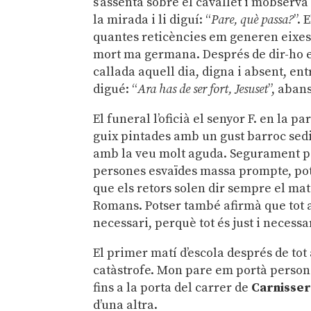
s’assentà sobre el cavallet i m’observ
la mirada i li diguí: “
Pare, què passa?
”. 
quantes reticències em generen eixes 
mort ma germana. Després de dir-ho e
callada aquell dia, digna i absent, en
digué: “
Ara has de ser fort, Jesuset
”, aban
El funeral l’oficià el senyor F. en la p
guix pintades amb un gust barroc sedi
amb la veu molt aguda. Segurament pa
persones esvaïdes massa prompte, pot
que els retors solen dir sempre el mat
Romans. Potser també afirmà que tot 
necessari, perquè tot és just i necessar
El primer matí d’escola després de tot 
catàstrofe. Mon pare em portà perso
fins a la porta del carrer de
Carnisser
d’una altra.