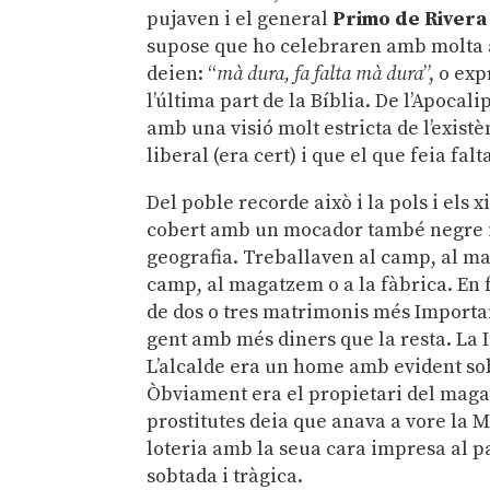
pujaven i el general
Primo de Rivera
supose que ho celebraren amb molta àns
deien: “
mà dura, fa falta mà dura
”, o ex
l’última part de la Bíblia. De l’Apocal
amb una visió molt estricta de l’exis
liberal (era cert) i que el que feia fal
Del poble recorde això i la pols i els
cobert amb un mocador també negre i
geografia. Treballaven al camp, al mag
camp, al magatzem o a la fàbrica. En fe
de dos o tres matrimonis més Importan
gent amb més diners que la resta. La I
L’alcalde era un home amb evident sob
Òbviament era el propietari del magat
prostitutes deia que anava a vore la M
loteria amb la seua cara impresa al 
sobtada i tràgica.