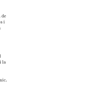
m de
s i
n
l
i la
nic.