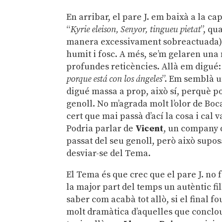
En arribar, el pare J. em baixà a la cap
“
Kyrie eleison, Senyor, tingueu pietat
”, qu
manera excessivament sobreactuada). 
humit i fosc. A més, se’m gelaren una
profundes reticències. Allà em digué:
porque está con los ángeles
”. Em semblà u
digué massa a prop, això sí, perquè po
genoll. No m’agrada molt l’olor de Boc
cert que mai passà d’ací la cosa i cal
Podria parlar de
Vicent
, un company d
passat del seu genoll, però això supos
desviar-se del Tema.
El Tema és que crec que el pare J. no
la major part del temps un autèntic fil
saber com acabà tot allò, si el final fo
molt dramàtica d’aquelles que conclou