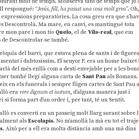
à durant molt de temps. M’observà tant de temps que jo 
Ell respongué: “
Jesús, fill, ha passat una cosa molt greu
”. Oh
expressions preparatòries. La cosa greu era que s’hav
s Descontrolà. Ma mare, en canvi, es mantingué tota
tre mon pare i mon tio
Quelo
, el de
Vila-real
, que em
s de Descontrolar-se també.
arròquia del barri, que estava plena de sants i de figure
mentat i dubtosíssim. El senyor F. era un home baixet 
rlà del més enllà com a destí envejable per a les bon
ser també llegí alguna carta de
Sant Pau
als Romans.
eix en els funerals i sempre lligen cartes de Sant Pau 
allò era
vere dignum et iustum
, d’alguna manera just i
i si forma part d’un ordre i, per tant, té un Sentit.
allò es convertí en un passeig molt llarg surant sobre 
nalment als
Escolapis
. No m’amollà la mà en tot el traj
s
. Això per a ell era molta distància amb una mà dins