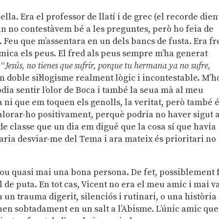
ella. Era el professor de llatí i de grec (el recorde dien
an no contestàvem bé a les preguntes, però ho feia de
Feu que m’assentara en un dels bancs de fusta. Era fr
 mica els peus. El fred als peus sempre m’ha generat
 “
Jesús,
no tienes que sufrir, porque tu hermana ya no sufre,
n doble sil·logisme realment lògic i incontestable. M’h
dia sentir l’olor de Boca i també la seua mà al meu
a ni que em toquen els genolls, la veritat, però també 
 valorar-ho positivament, perquè podria no haver sigut a
e classe que un dia em digué que la cosa sí que havia
aria desviar-me del Tema i ara mateix és prioritari no
 fou quasi mai una bona persona. De fet, possiblement 
l de puta. En tot cas, Vicent no era el meu amic i mai v
u un trauma digerit, silenciós i rutinari, o una història
en sobtadament en un salt a l’Abisme. L’únic amic que