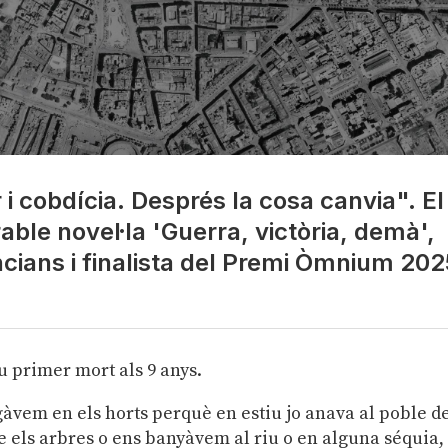
or i cobdícia. Després la cosa canvia". El
ble novel·la 'Guerra, victòria, demà',
ncians i finalista del Premi Òmnium 202
u primer mort als 9 anys.
gàvem en els horts perquè en estiu jo anava al poble d
re els arbres o ens banyàvem al riu o en alguna séquia,