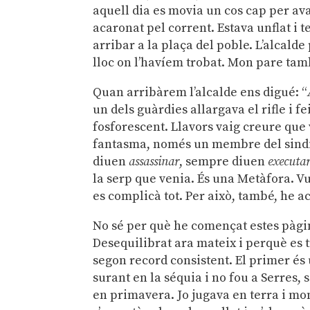
aquell dia es movia un cos cap per ava
acaronat pel corrent. Estava unflat i
arribar a la plaça del poble. L’alcald
lloc on l’havíem trobat. Mon pare tam
Quan arribàrem l’alcalde ens digué: “
un dels guàrdies allargava el rifle i f
fosforescent. Llavors vaig creure que 
fantasma, només un membre del sindic
diuen
assassinar
, sempre diuen
executa
la serp que venia. És una Metàfora. Vul
es complicà tot. Per això, també, he ac
No sé per què he començat estes pàgi
Desequilibrat ara mateix i perquè es t
segon record consistent. El primer és 
surant en la séquia i no fou a Serres, 
en primavera. Jo jugava en terra i mon 