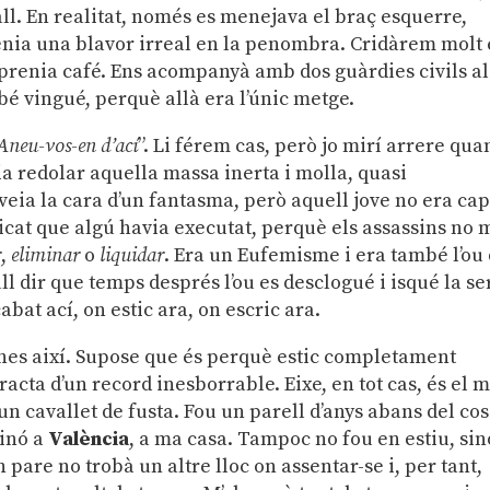
ll. En realitat, només es menejava el braç esquerre,
 tenia una blavor irreal en la penombra. Cridàrem molt
e prenia café. Ens acompanyà amb dos guàrdies civils al
bé vingué, perquè allà era l’únic metge.
Aneu-vos-en d’ací
”. Li férem cas, però jo mirí arrere qua
eia redolar aquella massa inerta i molla, quasi
veia la cara d’un fantasma, però aquell jove no era ca
at que algú havia executat, perquè els assassins no 
r
,
eliminar
o
liquidar
. Era un Eufemisme i era també l’ou
l dir que temps després l’ou es desclogué i isqué la se
abat ací, on estic ara, on escric ara.
nes així. Supose que és perquè estic completament
racta d’un record inesborrable. Eixe, en tot cas, és el 
un cavallet de fusta. Fou un parell d’anys abans del cos
sinó a
València
, a ma casa. Tampoc no fou en estiu, sin
pare no trobà un altre lloc on assentar-se i, per tant,