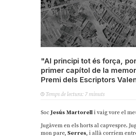
"Al principi tot és força, p
primer capítol de la memora
Premi dels Escriptors Vale
Temps de lectura:
7
minuts
Soc
Jesús Martorell
i vaig vore el me
Jugàvem en els horts al capvespre. Ju
mon pare,
Serres
, i allà corríem ent