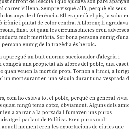
 just enfront de l’escola i que ajudava son pare apanyan
 al carrer Villena. Sempre visqué allà, perquè els seus
dos anys de diferència. Ell es quedà el pis, la sabater
rò irònic i pintat de color cendra. A Llorenç li agradava
sona, fins i tot quan les circumstàncies eren adverses
conducta molt meritòria. Ser bona persona enmig d’una
a persona enmig de la tragèdia és heroic.
 aparegué un buit enorme succionador d’alegria i
i comprà una propietat als afores del poble, una caset
 quan veuen la mort de prop. Tornen a l’inici, a l’orig
obí un mort surant en una séquia durant una vesprada 
s, com ho estava tot el poble, perquè en general vivia
rs quasi ningú tenia cotxe, òbviament. Alguns dels ami
nien a xarrar a la porxada i fumaven uns puros
aisatge i parlant de Política. Eren puros molt
en aquell moment eren les exportacions de cítrics que