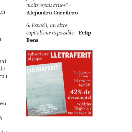
molts espais grisos”
–
 en
Alejandro Carrilero
6.
Espadà, un altre
capitalisme és possible
–
Felip
n
Bens
p
mai
 de
rp i
meu
ó