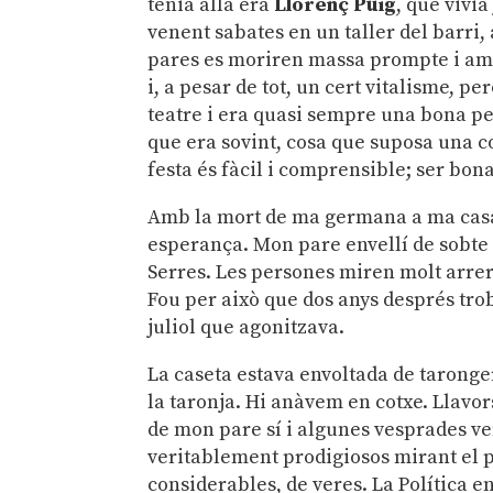
tenia allà era
Llorenç Puig
, que vivia
venent sabates en un taller del barri,
pares es moriren massa prompte i amb 
i, a pesar de tot, un cert vitalisme, pe
teatre i era quasi sempre una bona per
que era sovint, cosa que suposa una 
festa és fàcil i comprensible; ser bon
Amb la mort de ma germana a ma casa
esperança. Mon pare envellí de sobte 
Serres. Les persones miren molt arrere
Fou per això que dos anys després tr
juliol que agonitzava.
La caseta estava envoltada de taronger
la taronja. Hi anàvem en cotxe. Llavo
de mon pare sí i algunes vesprades ve
veritablement prodigiosos mirant el p
considerables, de veres. La Política 