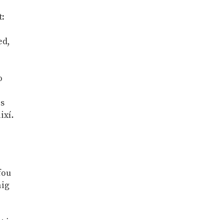
t:
ed,
o
és
ixí.
fou
aig