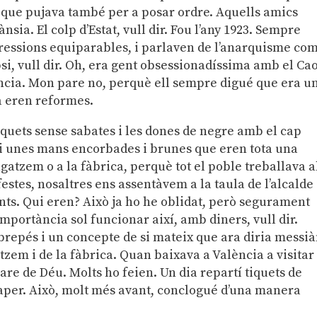
que pujava també per a posar ordre. Aquells amics
ia. El colp d’Estat, vull dir. Fou l’any 1923. Sempre
pressions equiparables, i parlaven de l’anarquisme co
ipsi, vull dir. Oh, era gent obsessionadíssima amb el Cao
tència. Mon pare no, perquè ell sempre digué que era u
ta eren reformes.
 xiquets sense sabates i les dones de negre amb el cap
 unes mans encorbades i brunes que eren tota una
atzem o a la fàbrica, perquè tot el poble treballava a
stes, nosaltres ens assentàvem a la taula de l’alcalde 
ts. Qui eren? Això ja ho he oblidat, però segurament
mportància sol funcionar així, amb diners, vull dir.
repés i un concepte de si mateix que ara diria messià
zem i de la fàbrica. Quan baixava a València a visitar
are de Déu. Molts ho feien. Un dia repartí tiquets de
paper. Això, molt més avant, conclogué d’una manera