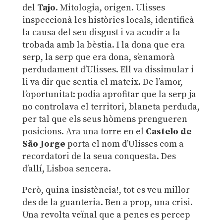
del
Tajo
. Mitologia, origen. Ulisses
inspeccionà les històries locals, identificà
la causa del seu disgust i va acudir a la
trobada amb la bèstia. I la dona que era
serp, la serp que era dona, s’enamorà
perdudament d’Ulisses. Ell va dissimular i
li va dir que sentia el mateix. De l’amor,
l’oportunitat: podia aprofitar que la serp ja
no controlava el territori, blaneta perduda,
per tal que els seus hòmens prengueren
posicions. Ara una torre en el
Castelo de
São Jorge
porta el nom d’Ulisses com a
recordatori de la seua conquesta. Des
d’allí, Lisboa sencera.
Però, quina insistència!, tot es veu millor
des de la guanteria. Ben a prop, una crisi.
Una revolta veïnal que a penes es percep