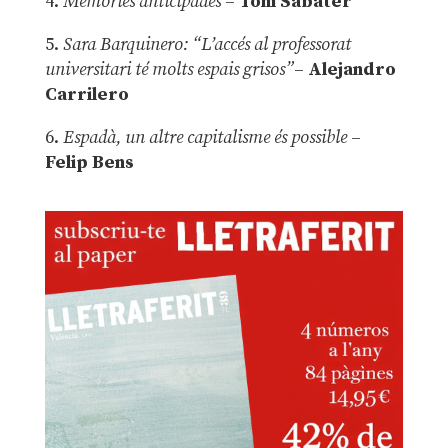
4.
Memòries anticipades
–
Toni Sabater
5.
Sara Barquinero: “L’accés al professorat
universitari té molts espais grisos”
–
Alejandro
Carrilero
6.
Espadà, un altre capitalisme és possible
–
Felip Bens