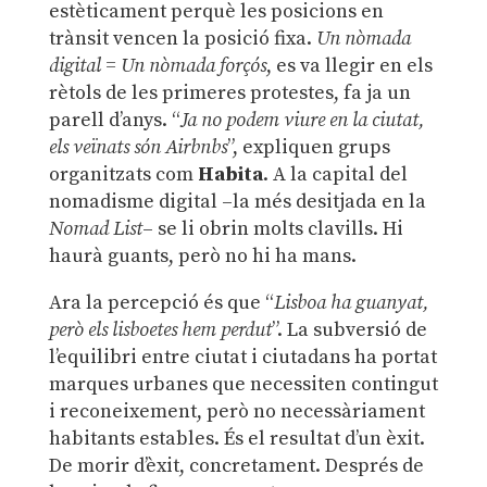
estèticament perquè les posicions en
trànsit vencen la posició fixa.
Un nòmada
digital = Un nòmada forçós
, es va llegir en els
rètols de les primeres protestes, fa ja un
parell d’anys. “
Ja no podem viure en la ciutat,
els veïnats són Airbnbs
”, expliquen grups
organitzats com
Habita
. A la capital del
nomadisme digital –la més desitjada en la
Nomad List
– se li obrin molts clavills. Hi
haurà guants, però no hi ha mans.
Ara la percepció és que “
Lisboa ha guanyat,
però els lisboetes hem perdut
”. La subversió de
l’equilibri entre ciutat i ciutadans ha portat
marques urbanes que necessiten contingut
i reconeixement, però no necessàriament
habitants estables. És el resultat d’un èxit.
De morir d’èxit, concretament. Després de