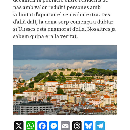
decanten la població entre residents de
pas amb valor reduït i persones amb
voluntat d’aportar el seu valor extra. Des
d’allà dalt, la dona-serp comença a dubtar
si Ulisses està enamorat d’ella. Nosaltres ja
sabem quina era la veritat.
X
WhatsApp
Facebook
Messenger
Email
Threads
Bluesky
Teleg