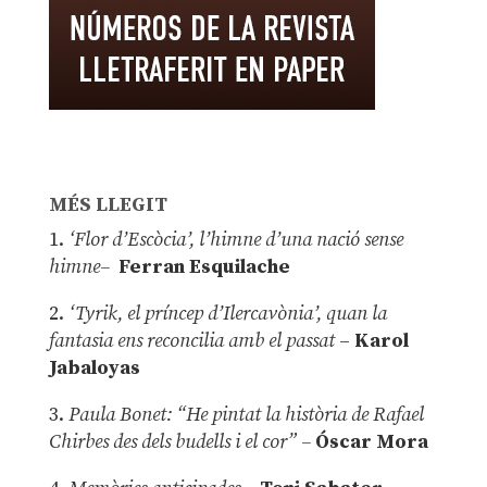
MÉS LLEGIT
1.
‘Flor d’Escòcia’, l’himne d’una nació sense
himne–
Ferran Esquilache
2.
‘Tyrik, el príncep d’Ilercavònia’, quan la
fantasia ens reconcilia amb el passat
–
Karol
Jabaloyas
3.
Paula Bonet: “He pintat la història de Rafael
Chirbes des dels budells i el cor” –
Óscar Mora