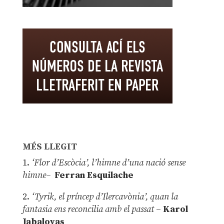
MÉS LLEGIT
1.
‘Flor d’Escòcia’, l’himne d’una nació sense
himne–
Ferran Esquilache
2.
‘Tyrik, el príncep d’Ilercavònia’, quan la
fantasia ens reconcilia amb el passat
–
Karol
Jabaloyas