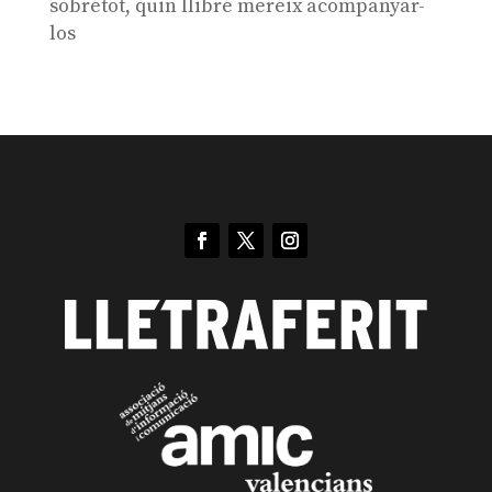
sobretot, quin llibre mereix acompanyar-
los