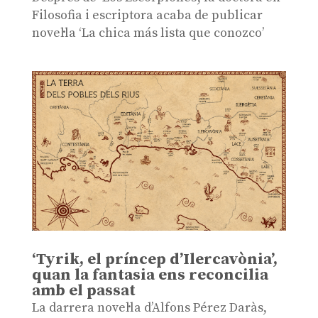
Filosofia i escriptora acaba de publicar
novel·la ‘La chica más lista que conozco’
‘Tyrik, el príncep d’Ilercavònia’,
quan la fantasia ens reconcilia
amb el passat
La darrera novel·la d’Alfons Pérez Daràs,