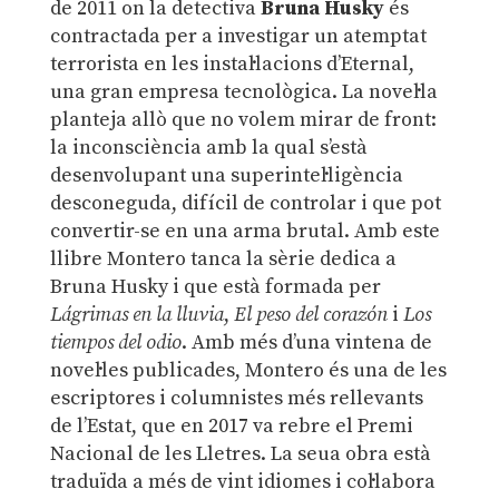
de 2011 on la detectiva
Bruna Husky
és
contractada per a investigar un atemptat
terrorista en les instal·lacions d’Eternal,
una gran empresa tecnològica. La novel·la
planteja allò que no volem mirar de front:
la inconsciència amb la qual s’està
desenvolupant una superintel·ligència
desconeguda, difícil de controlar i que pot
convertir-se en una arma brutal. Amb este
llibre Montero tanca la sèrie dedica a
Bruna Husky i que està formada per
Lágrimas en la lluvia
,
El peso del corazón
i
Los
tiempos del odio
. Amb més d’una vintena de
novel·les publicades, Montero és una de les
escriptores i columnistes més rellevants
de l’Estat, que en 2017 va rebre el Premi
Nacional de les Lletres. La seua obra està
traduïda a més de vint idiomes i col·labora