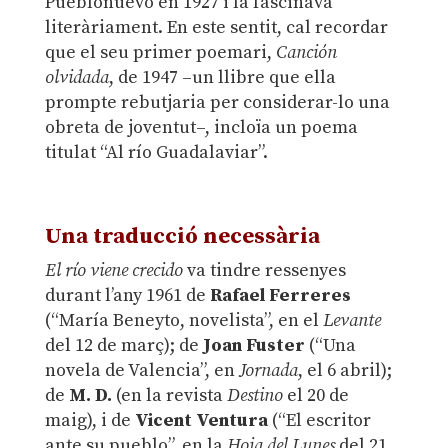
Pueblonuevo en 1927 i la fascinava
literàriament. En este sentit, cal recordar
que el seu primer poemari,
Canción
olvidada
, de 1947 –un llibre que ella
prompte rebutjaria per considerar-lo una
obreta de joventut–, incloïa un poema
titulat “Al río Guadalaviar”.
Una traducció necessària
El río viene crecido
va tindre ressenyes
durant l’any 1961 de
Rafael Ferreres
(“María Beneyto, novelista”, en el
Levante
del 12 de març); de
Joan Fuster
(“Una
novela de Valencia”, en
Jornada
, el 6 abril);
de
M. D.
(en la revista
Destino
el 20 de
maig), i de
Vicent Ventura
(“El escritor
ante su pueblo”, en la
Hoja del Lunes
del 21