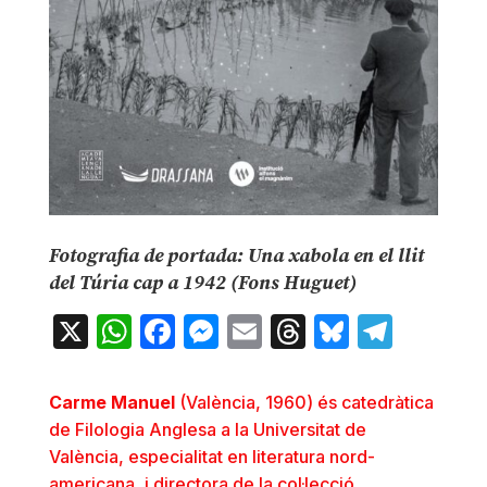
Fotografia de portada: Una xabola en el llit
del Túria cap a 1942 (Fons Huguet)
X
WhatsApp
Facebook
Messenger
Email
Threads
Bluesky
Teleg
Carme Manuel
(València, 1960) és catedràtica
de Filologia Anglesa a la Universitat de
València, especialitat en literatura nord-
americana, i directora de la col·lecció