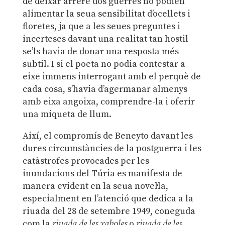
de deixar arrere dos guerres no podien
alimentar la seua sensibilitat d’ocellets i
floretes, ja que a les seues preguntes i
incerteses davant una realitat tan hostil
se’ls havia de donar una resposta més
subtil. I si el poeta no podia contestar a
eixe immens interrogant amb el perquè de
cada cosa, s’havia d’agermanar almenys
amb eixa angoixa, comprendre-la i oferir
una miqueta de llum.
Així, el compromís de Beneyto davant les
dures circumstàncies de la postguerra i les
catàstrofes provocades per les
inundacions del Túria es manifesta de
manera evident en la seua novel·la,
especialment en l’atenció que dedica a la
riuada del 28 de setembre 1949, coneguda
com la
riuada de les xaboles
o
riuada de les