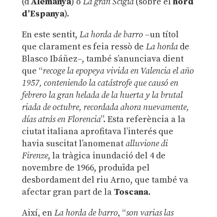
(d’
Alemanya
) o
La gran Scigia
(sobre el
nord
d’Espanya
).
En este sentit,
La horda de barro
–un títol
que clarament es feia ressò de
La horda
de
Blasco Ibáñez–, també s’anunciava dient
que “
recoge la epopeya vivida en Valencia el año
1957, conteniendo la catástrofe que causó en
febrero la gran helada de la huerta y la brutal
riada de octubre, recordada ahora nuevamente,
días atrás en Florencia
”. Esta referència a la
ciutat italiana aprofitava l’interés que
havia suscitat l’anomenat
alluvione di
Firenze
, la tràgica inundació del 4 de
novembre de 1966, produïda pel
desbordament del riu Arno, que també va
afectar gran part de la
Toscana
.
Així, en
La horda de barro
, “
son varias las