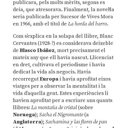
publicara, pels molts mèrits, segons es
deia, que atresorava. Finalment, la novel·la
seria publicada per Sucesor de Vives Mora
en 1966, amb el títol de
La horda del barro
.
Com s’explica en la solapa del llibre, Blanc
Cervantes (1928-?) es considerava deixeble
de
Blasco Ibáñez
, mort precisament el
mateix any que ell havia nascut. Llicenciat
en dret, cultivava el periodisme i havia
dedicat la vida als negocis. Havia
recorregut
Europa
i havia aprofitat eixos
viatges per a observar la mentalitat i la
vida d’aquella gent. Estes experiències li
havien aprofitat per a escriure uns quants
llibres:
La montaña de cristal
(sobre
Noruega
);
Sacha el Nigromante
(a
Anglaterra
);
Sachamina y las flores de pan