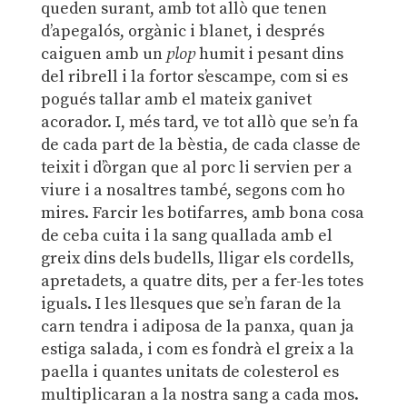
queden surant, amb tot allò que tenen
d’apegalós, orgànic i blanet, i després
caiguen amb un
plop
humit i pesant dins
del ribrell i la fortor s’escampe, com si es
pogués tallar amb el mateix ganivet
acorador. I, més tard, ve tot allò que se’n fa
de cada part de la bèstia, de cada classe de
teixit i d’òrgan que al porc li servien per a
viure i a nosaltres també, segons com ho
mires. Farcir les botifarres, amb bona cosa
de ceba cuita i la sang quallada amb el
greix dins dels budells, lligar els cordells,
apretadets, a quatre dits, per a fer-les totes
iguals. I les llesques que se’n faran de la
carn tendra i adiposa de la panxa, quan ja
estiga salada, i com es fondrà el greix a la
paella i quantes unitats de colesterol es
multiplicaran a la nostra sang a cada mos.