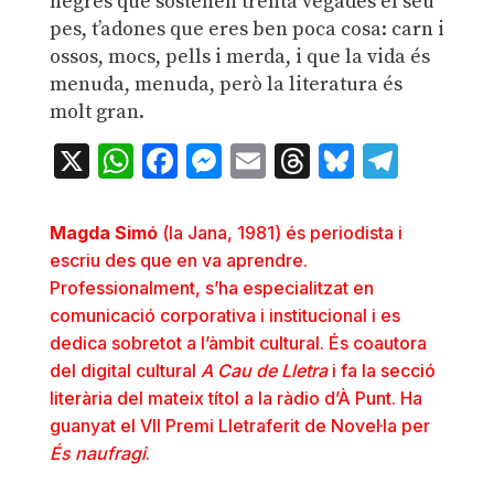
negres que sostenen trenta vegades el seu
pes, t’adones que eres ben poca cosa: carn i
ossos, mocs, pells i merda, i que la vida és
menuda, menuda, però la literatura és
molt gran.
X
WhatsApp
Facebook
Messenger
Email
Threads
Bluesky
Teleg
Magda Simó
(la Jana, 1981) és periodista i
escriu des que en va aprendre.
Professionalment, s’ha especialitzat en
comunicació corporativa i institucional i es
dedica sobretot a l’àmbit cultural. És coautora
del digital cultural
A Cau de Lletra
i fa la
secció
literària
del mateix títol a la ràdio d’À Punt. Ha
guanyat el VII Premi Lletraferit de Novel·la per
És naufragi
.