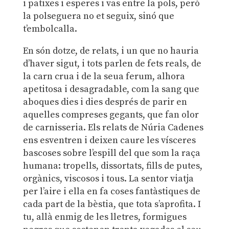
i patixes i esperes i vas entre la pols, però
la polseguera no et seguix, sinó que
t’embolcalla.
En són dotze, de relats, i un que no hauria
d’haver sigut, i tots parlen de fets reals, de
la carn crua i de la seua ferum, alhora
apetitosa i desagradable, com la sang que
aboques dies i dies després de parir en
aquelles compreses gegants, que fan olor
de carnisseria. Els relats de Núria Cadenes
ens esventren i deixen caure les vísceres
bascoses sobre l’espill del que som la raça
humana: tropells, dissortats, fills de putes,
orgànics, viscosos i tous. La sentor viatja
per l’aire i ella en fa coses fantàstiques de
cada part de la bèstia, que tota s’aprofita. I
tu, allà enmig de les lletres, formigues