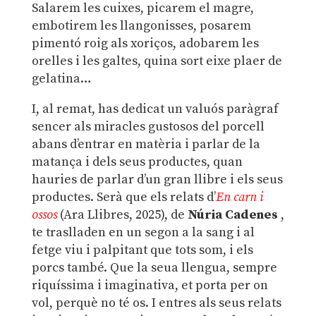
Salarem les cuixes, picarem el magre,
embotirem les llangonisses, posarem
pimentó roig als xoriços, adobarem les
orelles i les galtes, quina sort eixe plaer de
gelatina…
I, al remat, has dedicat un valuós paràgraf
sencer als miracles gustosos del porcell
abans d’entrar en matèria i parlar de la
matança i dels seus productes, quan
hauries de parlar d’un gran llibre i els seus
productes. Serà que els relats d’
En carn i
ossos
(Ara Llibres, 2025), de
Núria Cadenes
,
te traslladen en un segon a la sang i al
fetge viu i palpitant que tots som, i els
porcs també. Que la seua llengua, sempre
riquíssima i imaginativa, et porta per on
vol, perquè no té os. I entres als seus relats