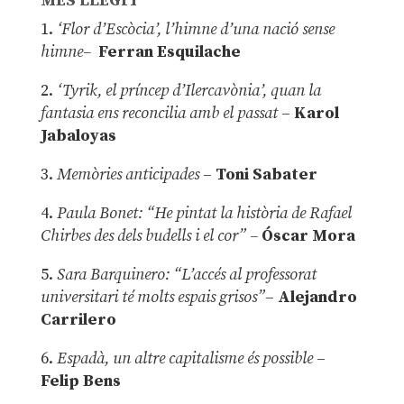
MÉS LLEGIT
1.
‘Flor d’Escòcia’, l’himne d’una nació sense
himne–
Ferran Esquilache
2.
‘Tyrik, el príncep d’Ilercavònia’, quan la
fantasia ens reconcilia amb el passat
–
Karol
Jabaloyas
3.
Memòries anticipades
–
Toni Sabater
4.
Paula Bonet: “He pintat la història de Rafael
Chirbes des dels budells i el cor” –
Óscar Mora
5.
Sara Barquinero: “L’accés al professorat
universitari té molts espais grisos”
–
Alejandro
Carrilero
6.
Espadà, un altre capitalisme és possible
–
Felip Bens