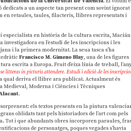
ublicacions de la Universitat de València
. El volum é
ió dedicats a un aspecte tan present com sovint ignorat
 en retaules, taules, filacteris, llibres representats i
i especialista en història de la cultura escrita, Macián
a investigadora en l’estudi de les inscripcions i les
tjana i la primera modernitat. La seua tasca s’ha
tedràtic
Francisco M. Gimeno Blay
, una de les figures
ura escrita a Europa. Fruit d’eixa línia de treball, l’an
se litteras in picturis attendere. Estudi i edició de les inscripci
la qual deriva el llibre ara publicat. Actualment és
ia Medieval, Moderna i Ciències i Tècniques
’Alacant
.
 sorprenent: els textos presents en la pintura valenci
grans oblidats tant pels historiadors de l’art com pels
ia. Tot i que abundants obres incorporen paraules, fra
dentificacions de personatges, poques vegades s’havia