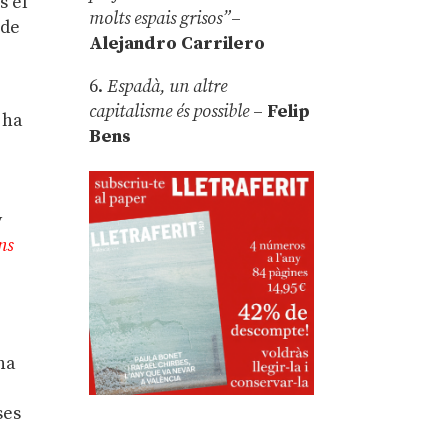
s el
molts espais grisos”
–
 de
Alejandro Carrilero
6.
Espadà, un altre
capitalisme és possible
–
Felip
 ha
Bens
y
ons
ana
ses