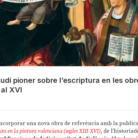
udi pioner sobre l’escriptura en les obr
 al XVI
’incorporar una nova obra de referència amb la public
ptura en la pintura valenciana (segles XIII-XVI)
, de l’historiad