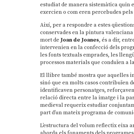
estudiat de manera sistemàtica quin e
exercien o com eren percebudes pels
Així, per a respondre a estes qüestion
conservades en la pintura valenciana
mort de
Joan de Joanes
, és a dir, ent
intervenien en la confecció dels progr
les fonts textuals emprades, les llengü
processos materials que conduïen a la
El llibre també mostra que aquelles 
sinó que en molts casos contribuïen d
identificaven personatges, reforçaven
relació directa entre la imatge i la p
medieval requerix estudiar conjuntam
part d’un mateix programa de comunica
L’estructura del volum reflectix eixa 
aborda els fonaments dels programes ep