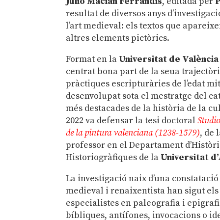
Julio Macián Ferrandis
, editada per
P
resultat de diversos anys d’investigac
l’art medieval: els textos que apareixen
altres elements pictòrics.
Format en la
Universitat de València
centrat bona part de la seua trajectòri
pràctiques escripturàries de l’edat mi
desenvolupat sota el mestratge del ca
més destacades de la història de la cult
2022 va defensar la tesi doctoral
Studio
de la pintura valenciana (1238-1579)
, de 
professor en el Departament d’Històr
Historiogràfiques de la
Universitat d
La investigació naix d’una constatació
medieval i renaixentista han sigut els 
especialistes en paleografia i epigraf
bíbliques, antífones, invocacions o i