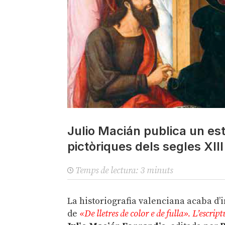
Julio Macián publica un est
pictòriques dels segles XIII
Temps de lectura:
3
minuts
La historiografia valenciana acaba d
de
«De lletres de color e de fulla». L’escri