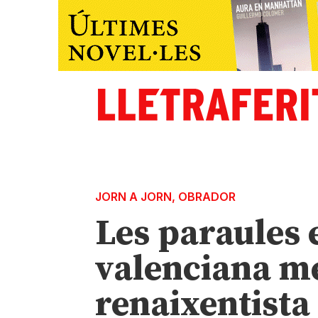
JORN A JORN
,
OBRADOR
Les paraules e
valenciana me
renaixentista 