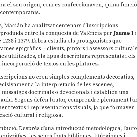
ra el seu origen, com es confeccionaven, quina funci
 contemporanis.
s, Macián ha analitzat centenars d’inscripcions
 produïda entre la conquesta de València per
Jaume I
i
re 1238 i 1579. L’obra estudia els protagonistes que
ames epigràfics —clients, pintors i assessors cultural
es utilitzades, els tipus d’escriptura representats i els
 incorporació de textos en les pintures.
inscripcions no eren simples complements decoratius,
ecisivament a la interpretació de les escenes,
 missatges doctrinals o devocionals i establien una
araula. Segons defén l’autor, comprendre plenament l’a
ent textos i representacions visuals, ja que formaven
ció cultural i religiosa.
ambició. Després d’una introducció metodològica, l’aut
igràfics, les seues fonts bíbliques, litúrgiques i