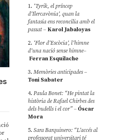
1.
‘Tyrik, el príncep
d’Ilercavònia’, quan la
fantasia ens reconcilia amb el
passat
–
Karol Jabaloyas
2.
‘Flor d’Escòcia’, l’himne
d’una nació sense himne–
Ferran Esquilache
3.
Memòries anticipades
–
Toni Sabater
es
4.
Paula Bonet: “He pintat la
història de Rafael Chirbes des
dels budells i el cor” –
Óscar
Mora
ació
5.
Sara Barquinero: “L’accés al
or
professorat universitari té