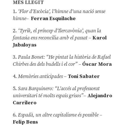
MÉS LLEGIT
1.
‘Flor d’Escòcia’, l’himne d’una nació sense
himne–
Ferran Esquilache
2.
‘Tyrik, el príncep d’Ilercavònia’, quan la
fantasia ens reconcilia amb el passat
–
Karol
Jabaloyas
3.
Paula Bonet: “He pintat la història de Rafael
Chirbes des dels budells i el cor” –
Óscar Mora
4.
Memòries anticipades
–
Toni Sabater
5.
Sara Barquinero: “L’accés al professorat
universitari té molts espais grisos”
–
Alejandro
Carrilero
6.
Espadà, un altre capitalisme és possible
–
Felip Bens