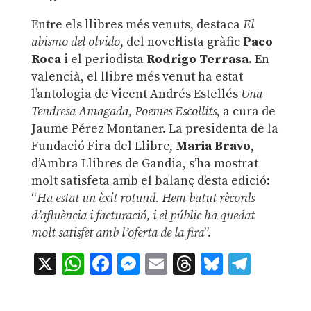
Entre els llibres més venuts, destaca
El
abismo del olvido
, del novel·lista gràfic
Paco
Roca
i el periodista
Rodrigo Terrasa
. En
valencià, el llibre més venut ha estat
l’antologia de Vicent Andrés Estellés
Una
Tendresa Amagada, Poemes Escollits
, a cura de
Jaume Pérez Montaner. La presidenta de la
Fundació Fira del Llibre,
Maria Bravo
,
d’Ambra Llibres de Gandia, s’ha mostrat
molt satisfeta amb el balanç d’esta edició:
“
Ha estat un èxit rotund. Hem batut rècords
d’afluència i facturació, i el públic ha quedat
molt satisfet amb l’oferta de la fira
”.
X
WhatsApp
Facebook
Messenger
Email
Threads
Bluesky
Teleg