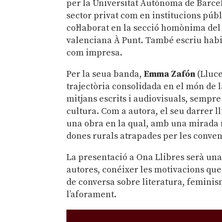
per la Universitat Autònoma de Barce
sector privat com en institucions púb
col·laborat en la secció homònima d
valenciana À Punt.
També escriu habi
com impresa.
Per la seua banda,
Emma Zafón
(Lluce
trajectòria consolidada en el món de l
mitjans escrits i audiovisuals, semp
cultura. Com a autora, el seu darrer l
una obra en la qual, amb una mirada í
dones rurals atrapades per les conven
La presentació a Ona Llibres serà una 
autores, conéixer les motivacions que
de conversa sobre literatura, feminis
l’aforament.