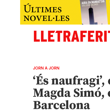
JORN A JORN
‘És naufragi’, 
Magda Simó, e
Barcelona