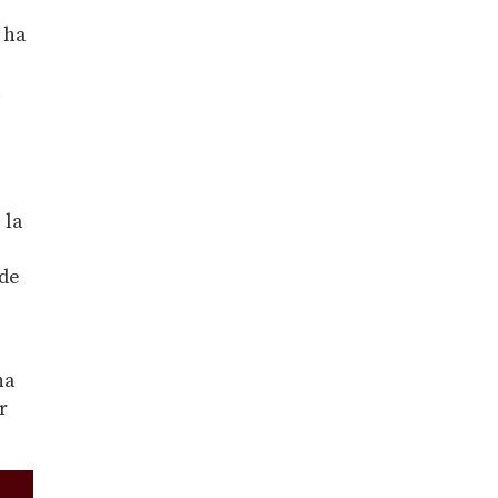
 ha
l
 la
 de
na
r