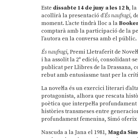
Este
dissabte 14 de juny a les 12 h
, l
acollirà la presentació d’
És naufragi
, 
moment. L’acte tindrà lloc a la
Booker
comptarà amb la participació de la pe
l’autora en la conversa amb el públic.
És naufragi
, Premi Lletraferit de Novel
i ha assolit la 2ª edició, consolidant-s
publicat per Llibres de la Drassana, 
rebut amb entusiasme tant per la crít
La novel·la és un exercici literari d’a
protagonista, alhora que rescata hist
poètica que interpel·la profundament
històries transmeses entre generacio
profundament femenina, Simó oferix un
Nascuda a la Jana el 1981,
Magda Sim