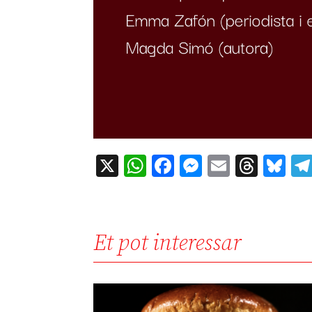
X
WhatsApp
Facebook
Messenger
Email
Thre
Bl
Et pot interessar