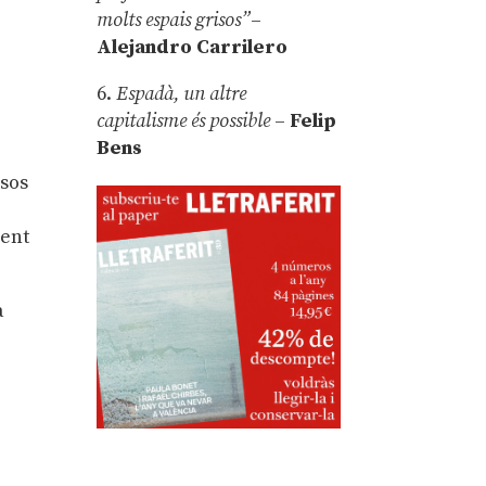
molts espais grisos”
–
Alejandro Carrilero
6.
Espadà, un altre
capitalisme és possible
–
Felip
Bens
esos
sent
a
e