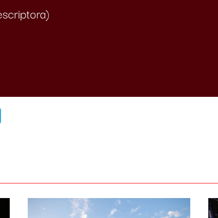
ads
uesky
Telegram