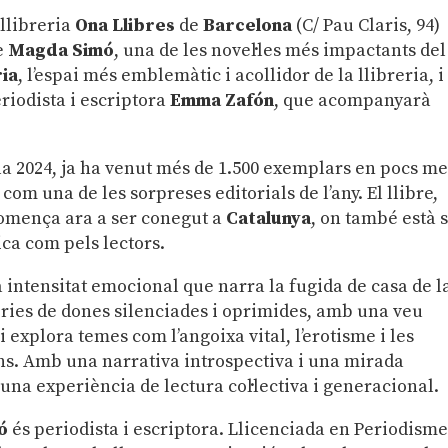
a llibreria
Ona Llibres
de
Barcelona
(C/ Pau Claris, 94)
de
Magda Simó
, una de les novel·les més impactants del
ia
, l’espai més emblemàtic i acollidor de la llibreria, i
riodista i escriptora
Emma Zafón
, que acompanyarà
·la 2024, ja ha venut més de 1.500 exemplars en pocs m
e com una de les sorpreses editorials de l’any. El llibre,
comença ara a ser conegut a
Catalunya
, on també està 
ica com pels lectors.
lta intensitat emocional que narra la fugida de casa de l
òries de dones silenciades i oprimides, amb una veu
 i explora
temes com l’angoixa vital, l’erotisme i les
ns.
Amb una narrativa introspectiva i una mirada
a experiència de lectura col·lectiva i generacional.
ó
és periodista i escriptora.
Llicenciada en Periodism