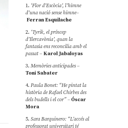
1.
‘Flor d’Escòcia’, l’himne
d’una nació sense himne–
Ferran Esquilache
2.
‘Tyrik, el príncep
d’Ilercavònia’, quan la
fantasia ens reconcilia amb el
passat
–
Karol Jabaloyas
3.
Memòries anticipades
–
Toni Sabater
4.
Paula Bonet: “He pintat la
història de Rafael Chirbes des
dels budells i el cor” –
Óscar
Mora
5.
Sara Barquinero: “L’accés al
professorat universitari té