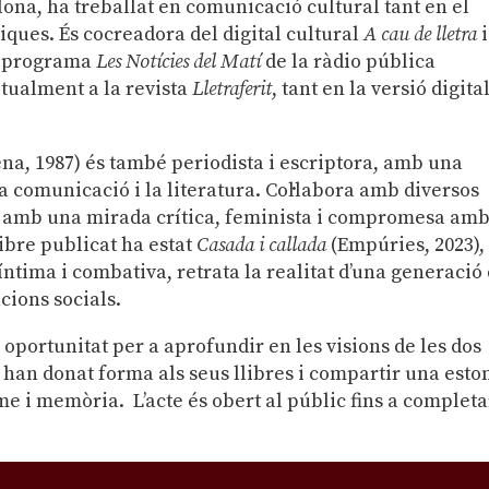
lona, h
a treballat en comunicació cultural tant en el
liques.
És cocreadora del digital cultural
A cau de lletra
i
el programa
Les Notícies del Matí
de la ràdio pública
tualment a la revista
Lletraferit
, tant en la versió digita
na, 1987) és també periodista i escriptora, amb una
a comunicació i la literatura. Col·labora amb diversos
re amb una mirada crítica, feminista i compromesa amb
libre publicat ha estat
Casada i callada
(Empúries, 2023),
ntima i combativa, retrata la realitat d’una generació
cions socials.
oportunitat per a aprofundir en les visions de les dos
 han donat forma als seus llibres i compartir una esto
me i memòria. L’acte és obert al públic fins a completa