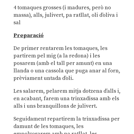
4 tomaques grosses (i madures, però no
massa), alls, julivert, pa ratllat, oli d’oliva i
sal
Preparació
De primer rentarem les tomaques, les
partirem pel mig (a la redona) i les
posarem (amb el tall per amunt) en una
llanda o una cassola que puga anar al forn,
prèviament untada d’oli.
Les salarem, pelarem mitja dotzena d’alls i,
en acabant, farem una trinxadissa amb els
alls i uns branquillons de julivert.
Seguidament repartirem la trinxadissa per
damunt de les tomaques, les
empolvorarem amb pa ratllat, les