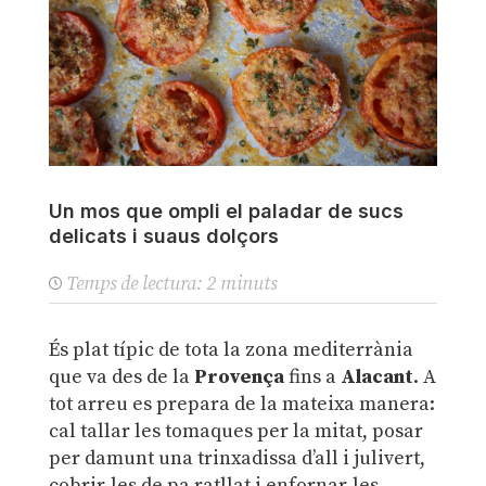
Un mos que ompli el paladar de sucs
delicats i suaus dolçors
Temps de lectura:
2
minuts
És plat típic de tota la zona mediterrània
que va des de la
Provença
fins a
Alacant
. A
tot arreu es prepara de la mateixa manera:
cal tallar les tomaques per la mitat, posar
per damunt una trinxadissa d’all i julivert,
cobrir-les de pa ratllat i enfornar-les.