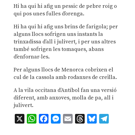
Hi ha qui hi afig un pessic de pebre roig o
qui pos unes fulles d’orenga.
Hi ha qui hi afig uns brins de farigola; per
alguns llocs sofrigen uns instants la
trinxadissa d’all i julivert, i per uns altres
també sofrigen les tomaques, abans
d’enfornar-les.
Per alguns llocs de Menorca cobrixen el
cul de la cassola amb rodanxes de creïlla.
A la vila occitana d’Antíbol fan una versió
diferent, amb anxoves, molla de pa, all i
julivert.
X
WhatsApp
Facebook
Messenger
Email
Threads
Bluesky
Teleg