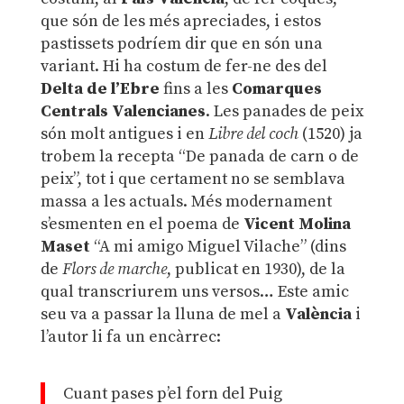
que són de les més apreciades, i estos
pastissets podríem dir que en són una
variant. Hi ha costum de fer-ne des del
Delta de l’Ebre
fins a les
Comarques
Centrals Valencianes
. Les panades de peix
són molt antigues i en
Libre del coch
(1520) ja
trobem la recepta “De panada de carn o de
peix”, tot i que certament no se semblava
massa a les actuals. Més modernament
s’esmenten en el poema de
Vicent Molina
Maset
“A mi amigo Miguel Vilache” (dins
de
Flors de marche
, publicat en 1930), de la
qual transcriurem uns versos… Este amic
seu va a passar la lluna de mel a
València
i
l’autor li fa un encàrrec:
Cuant pases p’el forn del Puig