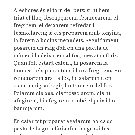
Aleshores és el torn del peix: si hi hem
triat el lluç, l’escapçarem, l’esmocarem, el
fregirem, el deixarem refredar i
l’esmollarem; si els preparem amb tonyina,
la farem a bocins menudets. Seguidament
posarem un raig d’oli en una paella de
mànec i la deixarem al foc, més aïna fluix.
Quan l’oli estarà calent, hi posarem la
tomaca i els pimentons i ho sofregirem. Ho
remenarem ara i adés, ho salarem i, en
estar a mig sofregir, ho traurem del foc.
Pelarem els ous, els trossejarem, els hi
afegirem, hi afegirem també el peix i ho
barrejarem.
En estar tot preparat agafarem boles de
pasta de la grandària d’un ou gros i les