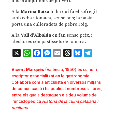
uns branquillons de julivert.
A la
Marina Baixa
hi ha qui fa el sofregit
amb ceba i tomaca, sense ous; la pasta
porta una culleradeta de pebre roig.
A la
Vall d’Albaida
en fan sense peix, i
aleshores són pastissets de tomaca.
X
WhatsApp
Facebook
Messenger
Email
Threads
Bluesky
Teleg
Vicent Marqués
(València, 1950) és cuiner i
escriptor especialitzat en la gastronomia.
Col·labora com a articulista en diversos mitjans
de comunicació i ha publicat nombrosos llibres,
entre els quals destaquen els deu volums de
l'enciclopèdica
Història de la cuina catalana i
occitana
.