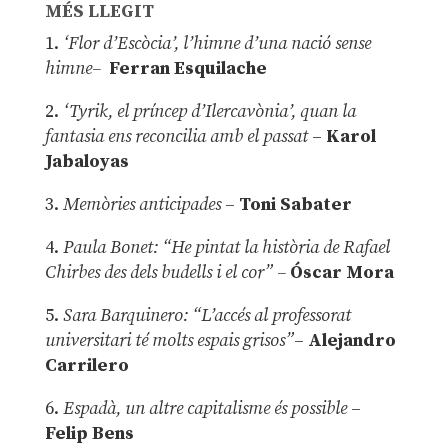
MÉS LLEGIT
1.
‘Flor d’Escòcia’, l’himne d’una nació sense
himne–
Ferran Esquilache
2.
‘Tyrik, el príncep d’Ilercavònia’, quan la
fantasia ens reconcilia amb el passat
–
Karol
Jabaloyas
3.
Memòries anticipades
–
Toni Sabater
4.
Paula Bonet: “He pintat la història de Rafael
Chirbes des dels budells i el cor” –
Óscar Mora
5.
Sara Barquinero: “L’accés al professorat
universitari té molts espais grisos”
–
Alejandro
Carrilero
6.
Espadà, un altre capitalisme és possible
–
Felip Bens