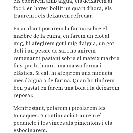
els cobrirem amb aigua, els deixarem al
foc i, en haver bollit un quart d’hora, els
traurem i els deixarem refredar.
En acabant posarem la farina sobre el
marbre de la cuina, en farem un clot al
mig, hi afegirem got i mig d’aigua, un got
d’oli i un pessic de sal i ho anirem
remenant i pastant sobre el mateix marbre
fins que hi haurà una massa ferma i
elàstica. Si cal, hi afegirem una miqueta
més d’aigua o de farina. Quan ho tindrem
ben pastat en farem una bola i la deixarem
reposar.
Mentrestant, pelarem i picolarem les
tomaques. A continuació traurem el
peduncle i les vinces als pimentons i els
esbocinarem.