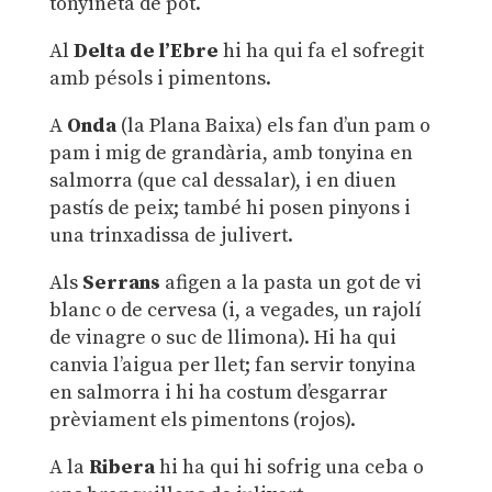
tonyineta de pot.
Al
Delta de l’Ebre
hi ha qui fa el sofregit
amb pésols i pimentons.
A
Onda
(la Plana Baixa) els fan d’un pam o
pam i mig de grandària, amb tonyina en
salmorra (que cal dessalar), i en diuen
pastís de peix; també hi posen pinyons i
una trinxadissa de julivert.
Als
Serrans
afigen a la pasta un got de vi
blanc o de cervesa (i, a vegades, un rajolí
de vinagre o suc de llimona). Hi ha qui
canvia l’aigua per llet; fan servir tonyina
en salmorra i hi ha costum d’esgarrar
prèviament els pimentons (rojos).
A la
Ribera
hi ha qui hi sofrig una ceba o