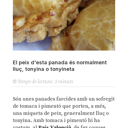
El peix d'esta panada és normalment
lluç, tonyina o tonyineta
Temps de lectura:
3
minuts
Són unes panades farcides amb un sofregit
de tomaca i pimentó que porten, a més,
una miqueta de peix, generalment lluç o
tonyina. Amb tomaca i pimentó hi ha
costum, al
País Valencià
, de fer coques,