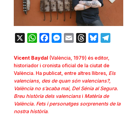
X
WhatsApp
Facebook
Messenger
Email
Threads
Bluesky
Teleg
Vicent Baydal
(València, 1979) és editor,
historiador i cronista oficial de la ciutat de
València. Ha publicat, entre altres llibres,
Els
valencians, des de quan són valencians?
,
València no s’acaba mai
,
Del Sénia al Segura.
Breu història dels valencians
i
Matèria de
València. Fets i personatges sorprenents de la
nostra història
.