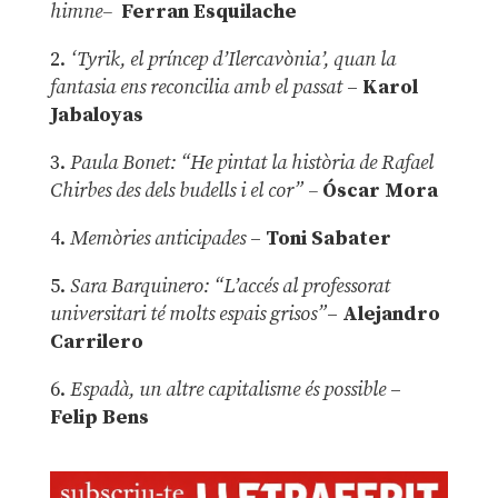
himne–
Ferran Esquilache
2.
‘Tyrik, el príncep d’Ilercavònia’, quan la
fantasia ens reconcilia amb el passat
–
Karol
Jabaloyas
3.
Paula Bonet: “He pintat la història de Rafael
Chirbes des dels budells i el cor” –
Óscar Mora
4.
Memòries anticipades
–
Toni Sabater
5.
Sara Barquinero: “L’accés al professorat
universitari té molts espais grisos”
–
Alejandro
Carrilero
6.
Espadà, un altre capitalisme és possible
–
Felip Bens