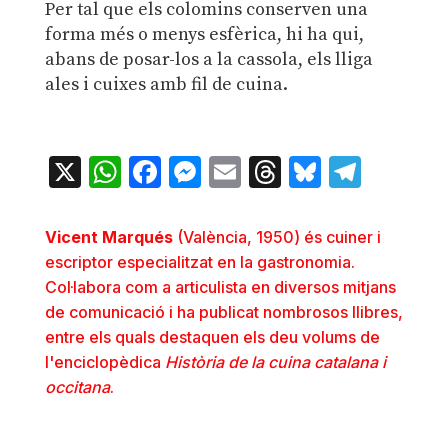
Per tal que els colomins conserven una
forma més o menys esfèrica, hi ha qui,
abans de posar-los a la cassola, els lliga
ales i cuixes amb fil de cuina.
X
WhatsApp
Facebook
Messenger
Email
Threads
Bluesky
Teleg
Vicent Marqués
(València, 1950) és cuiner i
escriptor especialitzat en la gastronomia.
Col·labora com a articulista en diversos mitjans
de comunicació i ha publicat nombrosos llibres,
entre els quals destaquen els deu volums de
l'enciclopèdica
Història de la cuina catalana i
occitana
.