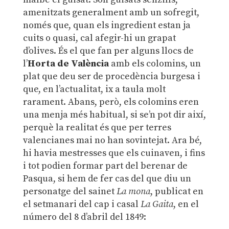
amenitzats generalment amb un sofregit,
només que, quan els ingredient estan ja
cuits o quasi, cal afegir-hi un grapat
d’olives. És el que fan per alguns llocs de
l’
Horta de València
amb els colomins, un
plat que deu ser de procedència burgesa i
que, en l’actualitat, ix a taula molt
rarament. Abans, però, els colomins eren
una menja més habitual, si se’n pot dir així,
perquè la realitat és que per terres
valencianes mai no han sovintejat. Ara bé,
hi havia mestresses que els cuinaven, i fins
i tot podien formar part del berenar de
Pasqua, si hem de fer cas del que diu un
personatge del sainet
La mona
, publicat en
el setmanari del cap i casal
La Gaita
, en el
número del 8 d’abril del 1849: