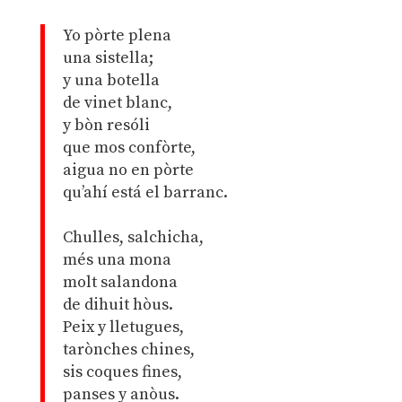
Yo pòrte plena
una sistella;
y una botella
de vinet blanc,
y bòn resóli
que mos confòrte,
aigua no en pòrte
qu’ahí está el barranc.
Chulles, salchicha,
més una mona
molt salandona
de dihuit hòus.
Peix y lletugues,
tarònches chines,
sis coques fines,
panses y anòus.