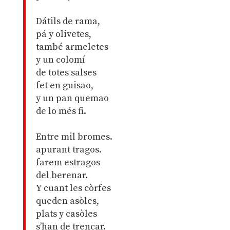
Dátils de rama,
pá y olivetes,
també armeletes
y un colomí
de totes salses
fet en guisao,
y un pan quemao
de lo més fi.
Entre mil bromes.
apurant tragos.
farem estragos
del berenar.
Y cuant les còrfes
queden asòles,
plats y casòles
s’han de trencar.