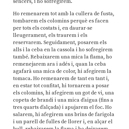
sencers, i ho sofregirem.
Ho remenarem tot amb la cullera de fusta,
tombarem els colomins perquè es facen
per tots els costats i, en daurar-se
lleugerament, els traurem i els
reservarem. Seguidament, posarem els
alls i la ceba en la cassola i ho sofregirem
també. Rebaixarem una mica la flama, ho
remenejarem ara i adés i, quan la ceba
agafarà una mica de color, hi afegirem la
tomaca. Ho remenarem de tant en tant i,
en estar tot confitat, hi tornarem a posar
els colomins, hi afegirem un got de vi, una
copeta de brandi i una mica d’aigua (fins a
tres quarts d’alçada) i apujarem el foc. Ho
salarem, hi afegirem uns brins de farigola
i un parell de fulles de llorer i, en alçar el
bull, rebaixarem la flama i ho deixarem