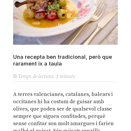
Una recepta ben tradicional, però que
rarament ix a taula
Temps de lectura:
3
minuts
A terres valencianes, catalanes, balears i
occitanes hi ha costum de guisar amb
olives, que poden ser de qualsevol classe
sempre que siguen confitades, perquè
sense confitar son molt amargues i farien
malbé el guisat. Són guisats senzills,