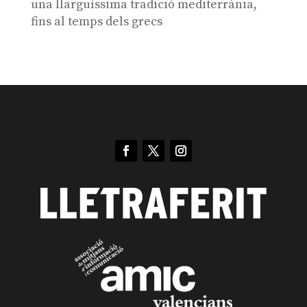
una llarguíssima tradició mediterrània,
fins al temps dels grecs