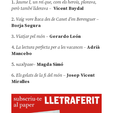
1.
Jaume I, un rei que, com els herois, plorava,
però també liderava –
Vicent Baydal
2.
Vaig vore Ítaca des de Canet d’en Berenguer
–
Borja Segura
3.
Viatjar pel món
–
Gerardo León
4.
La lectura perfecta per a les vacances –
Adrià
Mancebo
5.
наздраве
–
Magda Simó
6.
Els gelats de la fi del món
–
Josep Vicent
Miralles