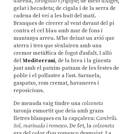
d’arena,
xiringuito
i
frigopié
; de meló d’Alger,
gelat i becadeta; de cigala i de la serra de
cadena del veí a les huit del matí.
Branques de cirerer al vent davant del pi
contra el cel blau amb mar de fons i
muntanya arreu. M’he deixat un avió que
aterra i tres que s’enlairen amb una
cremor metàl·lica de fogot d’asfalt. I allò
del
Mediterrani
, de la brea i la ginesta
junt amb el patxim-patxam de les festes de
poble i el pollastre a l’ast. Sarsuela,
gaspatxo, rom cremat, havaneres i
reposicions.
De menuda vaig tindre una
colxoneta
taronja esmortit que deia amb grans
lletres blanques en la capçalera:
Cambrils.
Sol, marinada i romesco
. De fet, la
colxoneta
era del color d’un romesco desmaiat. La