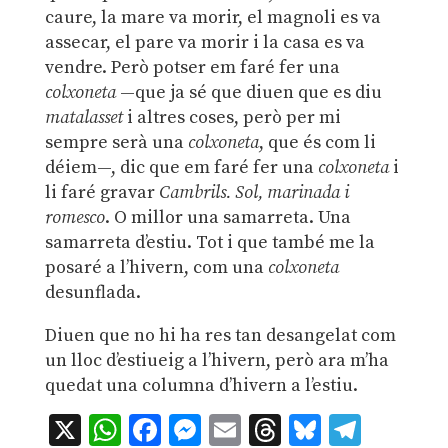
caure, la mare va morir, el magnoli es va
assecar, el pare va morir i la casa es va
vendre. Però potser em faré fer una
colxoneta
—que ja sé que diuen que es diu
matalasset
i altres coses, però per mi
sempre serà una
colxoneta
, que és com li
déiem—, dic que em faré fer una
colxoneta
i
li faré gravar
Cambrils. Sol, marinada i
romesco
. O millor una samarreta. Una
samarreta d’estiu. Tot i que també me la
posaré a l’hivern, com una
colxoneta
desunflada.
Diuen que no hi ha res tan desangelat com
un lloc d’estiueig a l’hivern, però ara m’ha
quedat una columna d’hivern a l’estiu.
X
WhatsApp
Facebook
Messenger
Email
Threads
Bluesky
Teleg