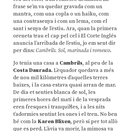
frase se’m va quedar gravada com un
mantra, com una copla o un haiku, com
una contrasenya i com un lema, com el
sant i senya de l’estiu. Ara, quan la primera
oreneta trau el cap pel cel i El Corte Inglés
anuncia l’arribada de l’estiu, jo em sent dir
per dins:
Cambrils. Sol, marinada i romesco
.
Jo tenia una casa a
Cambrils
, al peu de la
Costa Daurada
. L’equador quedava a més
de nou mil kilòmetres d’aquelles terres
baixes, i la casa estava quasi arran de mar.
De dia et senties blanca de sol, les
primeres hores del matí i de la vesprada
eren fresques i tranquil·les, i a les nits
t’adormies sentint les ones i el tren. No ben
bé com la
Karen Blixen
, però sí per tot allò
que es perd. L’àvia va morir, la mimosa va