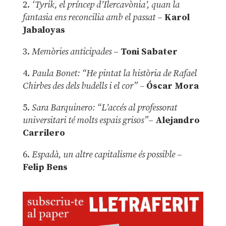
2.
‘Tyrik, el príncep d’Ilercavònia’, quan la
fantasia ens reconcilia amb el passat
–
Karol
Jabaloyas
3.
Memòries anticipades
–
Toni Sabater
4.
Paula Bonet: “He pintat la història de Rafael
Chirbes des dels budells i el cor” –
Óscar Mora
5.
Sara Barquinero: “L’accés al professorat
universitari té molts espais grisos”
–
Alejandro
Carrilero
6.
Espadà, un altre capitalisme és possible
–
Felip Bens