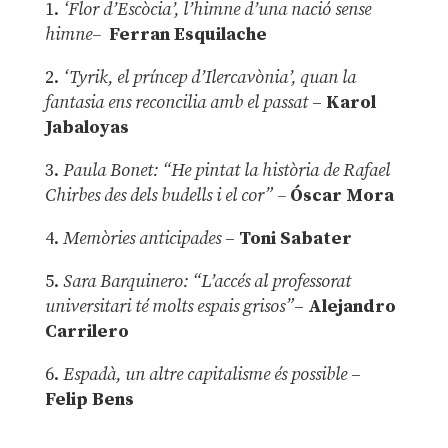
1.
‘Flor d’Escòcia’, l’himne d’una nació sense
himne–
Ferran Esquilache
2.
‘Tyrik, el príncep d’Ilercavònia’, quan la
fantasia ens reconcilia amb el passat
–
Karol
Jabaloyas
3.
Paula Bonet: “He pintat la història de Rafael
Chirbes des dels budells i el cor” –
Óscar Mora
4.
Memòries anticipades
–
Toni Sabater
5.
Sara Barquinero: “L’accés al professorat
universitari té molts espais grisos”
–
Alejandro
Carrilero
6.
Espadà, un altre capitalisme és possible
–
Felip Bens