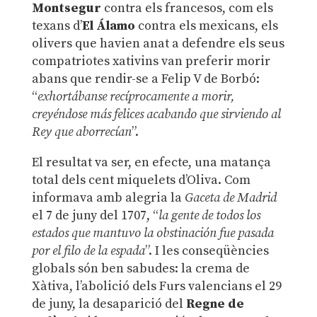
Montsegur
contra els francesos, com els
texans d’
El Álamo
contra els mexicans, els
olivers que havien anat a defendre els seus
compatriotes xativins van preferir morir
abans que rendir-se a Felip V de Borbó:
“
exhortábanse recíprocamente a morir,
creyéndose más felices acabando que sirviendo al
Rey que aborrecían
”.
El resultat va ser, en efecte, una matança
total dels cent miquelets d’Oliva. Com
informava amb alegria la
Gaceta de Madrid
el 7 de juny del 1707, “
la gente de todos los
estados que mantuvo la obstinación fue pasada
por el filo de la espada
”. I les conseqüències
globals són ben sabudes: la crema de
Xàtiva, l’abolició dels Furs valencians el 29
de juny, la desaparició del
Regne de