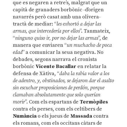
que es negaren a retre’s, malgrat que un
capità de granaders borbònic -d’origen
navarrés però casat amb una olivera-
tractà de mediar: “
les exhortó a dejar las
armas, que intercedería por ellos
”. Tanmateix,
“
ninguno quiso ir, por no dejar las armas
”, de
manera que enviaren “
un muchacho de poca
edad
” a comunicar la seua negativa. No
debades, segons narrava el cronista
borbònic
Vicente Bacallar
en relatar la
defensa de Xàtiva, “
daba la rabia valor a los
de adentro, y, obstinados, se dejaron dar el asalto
sin escuchar proposiciones de perdón, porque
clamaban absolutamente que solo querían
morir
”. Com els espartans de
Termòpiles
contra els perses, com els celtibers de
Numància
o els jueus de
Massada
contra
els romans, com els occitans càtars de