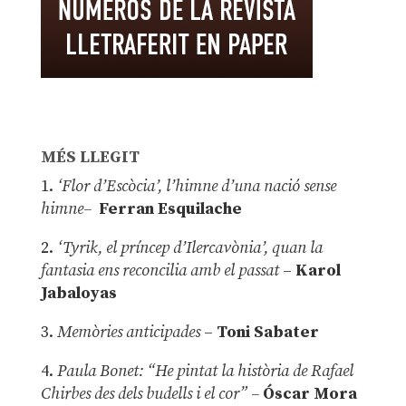
MÉS LLEGIT
1.
‘Flor d’Escòcia’, l’himne d’una nació sense
himne–
Ferran Esquilache
2.
‘Tyrik, el príncep d’Ilercavònia’, quan la
fantasia ens reconcilia amb el passat
–
Karol
Jabaloyas
3.
Memòries anticipades
–
Toni Sabater
4.
Paula Bonet: “He pintat la història de Rafael
Chirbes des dels budells i el cor” –
Óscar Mora