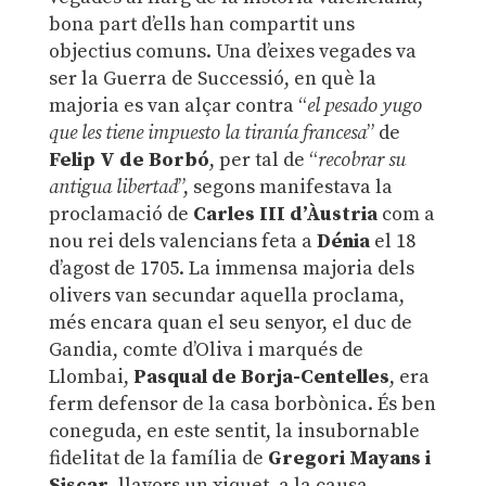
bona part d’ells han compartit uns
objectius comuns. Una d’eixes vegades va
ser la Guerra de Successió, en què la
majoria es van alçar contra “
el pesado yugo
que les tiene impuesto la tiranía francesa
” de
Felip V de Borbó
, per tal de “
recobrar su
antigua libertad
”, segons manifestava la
proclamació de
Carles III d’Àustria
com a
nou rei dels valencians feta a
Dénia
el 18
d’agost de 1705. La immensa majoria dels
olivers van secundar aquella proclama,
més encara quan el seu senyor, el duc de
Gandia, comte d’Oliva i marqués de
Llombai,
Pasqual de Borja-Centelles
, era
ferm defensor de la casa borbònica. És ben
coneguda, en este sentit, la insubornable
fidelitat de la família de
Gregori Mayans i
Siscar
, llavors un xiquet, a la causa