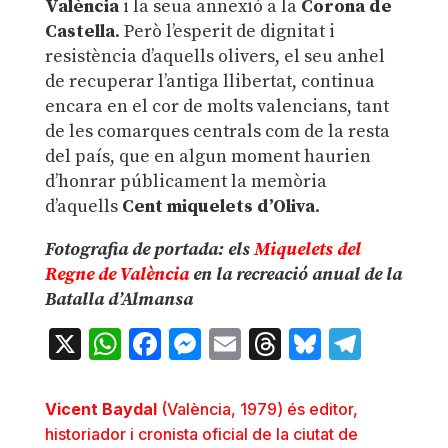
València
i la seua annexió a la
Corona de
Castella
. Però l’esperit de dignitat i
resistència d’aquells olivers, el seu anhel
de recuperar l’antiga llibertat, continua
encara en el cor de molts valencians, tant
de les comarques centrals com de la resta
del país, que en algun moment haurien
d’honrar públicament la memòria
d’aquells
Cent miquelets d’Oliva
.
Fotografia de portada: els
Miquelets del
Regne de València
en la recreació anual de la
Batalla d’Almansa
X
WhatsApp
Facebook
Messenger
Email
Threads
Bluesky
Teleg
Vicent Baydal
(València, 1979) és editor,
historiador i cronista oficial de la ciutat de