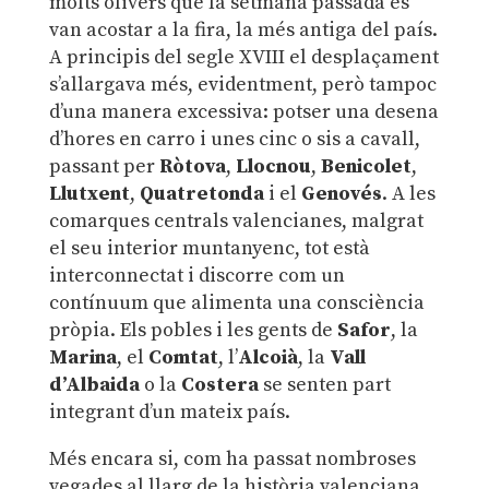
molts olivers que la setmana passada es
van acostar a la fira, la més antiga del país.
A principis del segle XVIII el desplaçament
s’allargava més, evidentment, però tampoc
d’una manera excessiva: potser una desena
d’hores en carro i unes cinc o sis a cavall,
passant per
Ròtova
,
Llocnou
,
Benicolet
,
Llutxent
,
Quatretonda
i el
Genovés
. A les
comarques centrals valencianes, malgrat
el seu interior muntanyenc, tot està
interconnectat i discorre com un
contínuum que alimenta una consciència
pròpia. Els pobles i les gents de
Safor
, la
Marina
, el
Comtat
, l’
Alcoià
, la
Vall
d’Albaida
o la
Costera
se senten part
integrant d’un mateix país.
Més encara si, com ha passat nombroses
vegades al llarg de la història valenciana,