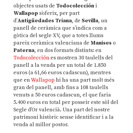
objectes usats de
Todocolección
i
Wallapop
s’oferix, per part
d’
Antigüedades Triana
, de
Sevilla
, un
panell de ceràmica que s’indica com a
gòtica del segle XV, que a totes llums
pareix ceràmica valenciana de
Manises
o
Paterna
, en dos formats distints: en
Todocolección
es mostren 30 taulells del
panell a la venda per un total de 1.850
euros (a 61,66 euros cadascun), mentres
que en
Wallapop
hi ha una part molt més
gran del panell, amb fins a 108 taulells
venuts a 50 euros cadascun, el que faria
5.400 euros en total per posseir este sòl del
Segle d’Or valencià. Una part del nostre
patrimoni històric sense identificar i a la
venda al millor postor.