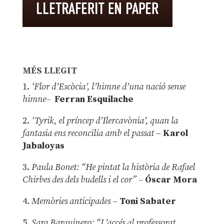
MÉS LLEGIT
1.
‘Flor d’Escòcia’, l’himne d’una nació sense
himne–
Ferran Esquilache
2.
‘Tyrik, el príncep d’Ilercavònia’, quan la
fantasia ens reconcilia amb el passat
–
Karol
Jabaloyas
3.
Paula Bonet: “He pintat la història de Rafael
Chirbes des dels budells i el cor” –
Óscar Mora
4.
Memòries anticipades
–
Toni Sabater
5.
Sara Barquinero: “L’accés al professorat