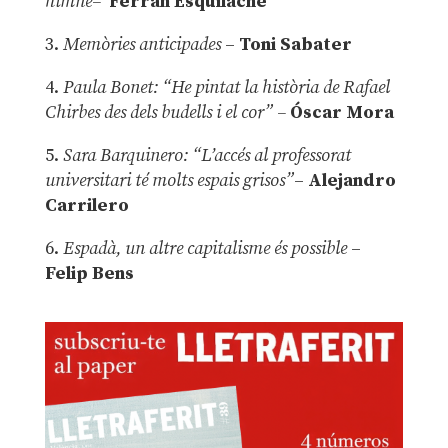
himne–
Ferran Esquilache
3.
Memòries anticipades
–
Toni Sabater
4.
Paula Bonet: “He pintat la història de Rafael
Chirbes des dels budells i el cor” –
Óscar Mora
5.
Sara Barquinero: “L’accés al professorat
universitari té molts espais grisos”
–
Alejandro
Carrilero
6.
Espadà, un altre capitalisme és possible
–
Felip Bens