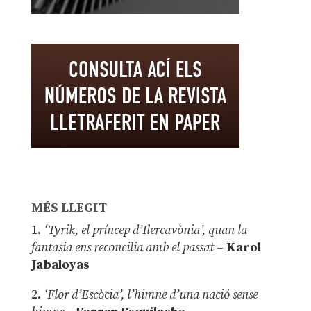
MÉS LLEGIT
1.
‘Tyrik, el príncep d’Ilercavònia’, quan la
fantasia ens reconcilia amb el passat
–
Karol
Jabaloyas
2.
‘Flor d’Escòcia’, l’himne d’una nació sense