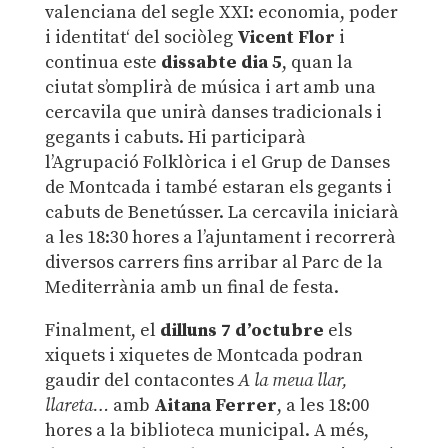
valenciana del segle XXI: economia, poder
i identitat‘ del sociòleg
Vicent Flor
i
continua este
dissabte dia 5
, quan la
ciutat s’omplirà de música i art amb una
cercavila que unirà danses tradicionals i
gegants i cabuts. Hi participarà
l’Agrupació Folklòrica i el Grup de Danses
de Montcada i també estaran els gegants i
cabuts de Benetússer. La cercavila iniciarà
a les 18:30 hores a l’ajuntament i recorrerà
diversos carrers fins arribar al Parc de la
Mediterrània amb un final de festa.
Finalment, el
dilluns 7 d’octubre
els
xiquets i xiquetes de Montcada podran
gaudir del contacontes
A la meua llar,
llareta…
amb
Aitana Ferrer
, a les 18:00
hores a la biblioteca municipal. A més,