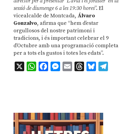
director per a presentar ‘L’àvia i el foraster’ en la
sessió de diumenge 6 a les 19:30 hores
”. El
vicealcalde de Montcada,
Álvaro
Gonzalvo
, afirma que “hem d’estar
orgullosos del nostre patrimoni i
tradicions, i és important celebrar el 9
d’Octubre amb una programació completa
per a tots els gustos i totes les edats”.
X
WhatsApp
Facebook
Messenger
Email
Threads
Bluesky
Teleg