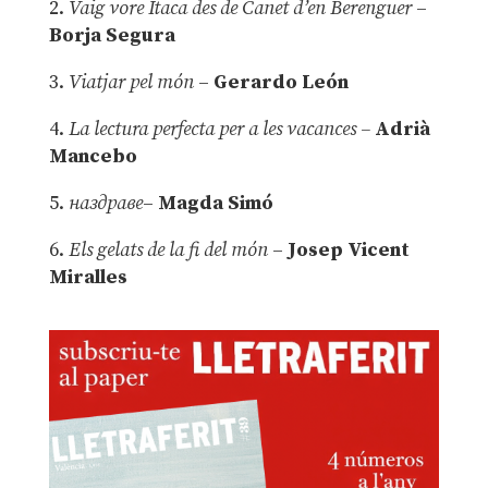
2.
Vaig vore Ítaca des de Canet d’en Berenguer
–
Borja Segura
3.
Viatjar pel món
–
Gerardo León
4.
La lectura perfecta per a les vacances –
Adrià
Mancebo
5.
наздраве
–
Magda Simó
6.
Els gelats de la fi del món
–
Josep Vicent
Miralles