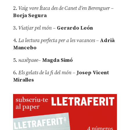
2.
Vaig vore Ítaca des de Canet d’en Berenguer
–
Borja Segura
3.
Viatjar pel món
–
Gerardo León
4.
La lectura perfecta per a les vacances –
Adrià
Mancebo
5.
наздраве
–
Magda Simó
6.
Els gelats de la fi del món
–
Josep Vicent
Miralles