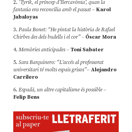
2.
‘Tyrik, el príncep d’Ilercavònia’, quan la
fantasia ens reconcilia amb el passat
–
Karol
Jabaloyas
3.
Paula Bonet: “He pintat la història de Rafael
Chirbes des dels budells i el cor” –
Óscar Mora
4.
Memòries anticipades
–
Toni Sabater
5.
Sara Barquinero: “L’accés al professorat
universitari té molts espais grisos”
–
Alejandro
Carrilero
6.
Espadà, un altre capitalisme és possible
–
Felip Bens