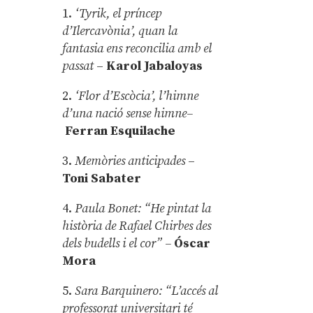
1.
‘Tyrik, el príncep
d’Ilercavònia’, quan la
fantasia ens reconcilia amb el
passat
–
Karol Jabaloyas
2.
‘Flor d’Escòcia’, l’himne
d’una nació sense himne–
Ferran Esquilache
3.
Memòries anticipades
–
Toni Sabater
4.
Paula Bonet: “He pintat la
història de Rafael Chirbes des
dels budells i el cor” –
Óscar
Mora
5.
Sara Barquinero: “L’accés al
professorat universitari té