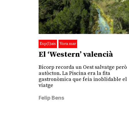
Esp(l)ais
Vora mar
El ‘Western’ valencià
Bicorp recorda un Oest salvatge però
autòcton. La Piscina era la fita
gastronòmica que feia inoblidable el
viatge
Felip Bens