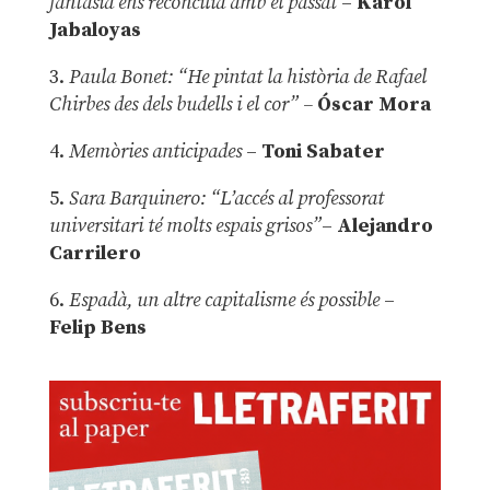
fantasia ens reconcilia amb el passat
–
Karol
Jabaloyas
3.
Paula Bonet: “He pintat la història de Rafael
Chirbes des dels budells i el cor” –
Óscar Mora
4.
Memòries anticipades
–
Toni Sabater
5.
Sara Barquinero: “L’accés al professorat
universitari té molts espais grisos”
–
Alejandro
Carrilero
6.
Espadà, un altre capitalisme és possible
–
Felip Bens