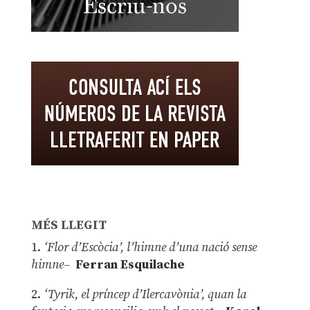
MÉS LLEGIT
1.
‘Flor d’Escòcia’, l’himne d’una nació sense
himne–
Ferran Esquilache
2.
‘Tyrik, el príncep d’Ilercavònia’, quan la