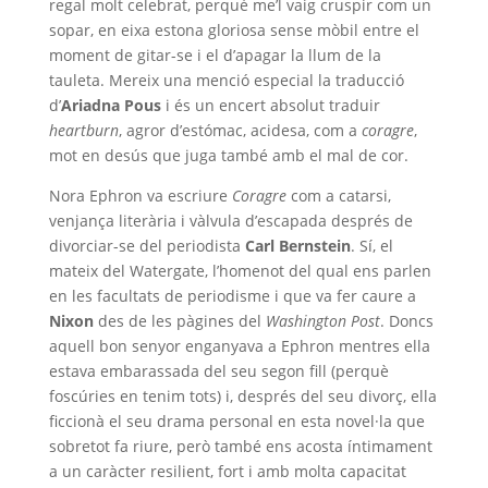
regal molt celebrat, perquè me’l vaig cruspir com un
sopar, en eixa estona gloriosa sense mòbil entre el
moment de gitar-se i el d’apagar la llum de la
tauleta. Mereix una menció especial la traducció
d’
Ariadna Pous
i és un encert absolut traduir
heartburn
, agror d’estómac, acidesa, com a
coragre
,
mot en desús que juga també amb el mal de cor.
Nora Ephron va escriure
Coragre
com a catarsi,
venjança literària i vàlvula d’escapada després de
divorciar-se del periodista
Carl Bernstein
. Sí, el
mateix del Watergate, l’homenot del qual ens parlen
en les facultats de periodisme i que va fer caure a
Nixon
des de les pàgines del
Washington Post
. Doncs
aquell bon senyor enganyava a Ephron mentres ella
estava embarassada del seu segon fill (perquè
foscúries en tenim tots) i, després del seu divorç, ella
ficcionà el seu drama personal en esta novel·la que
sobretot fa riure, però també ens acosta íntimament
a un caràcter resilient, fort i amb molta capacitat