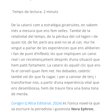
Temps de lectura:
2
minuts
De la catarsi com a estratègia giratruites, en sabem
més a mesura que ens fem velles. També de la
relativitat del temps, de la pèrdua del col·lagen i de
quasi tot, de fet, però ara això no ve al cas. Hui he
vingut a parlar de les experiències que ens alliberen
i fan de punt d’inflexió, les que impliquen un canvi
real i un recomençament després d’una situació que
hem patit fortament. La catarsi és aquell clic que ens
fa el cervell quan fem net. No debades,
catàrtic
també vol dir que fa cagar, i per a canviar de terç i
transformar-nos, a partir d’una experiència vital que
ens desembossa, hem de traure fora una bona tona
de merda.
Coragre
(L’Altra Editorial, 2024)
és l’única novel·la que
va escriure la periodista i guionista
Nora Ephron
,