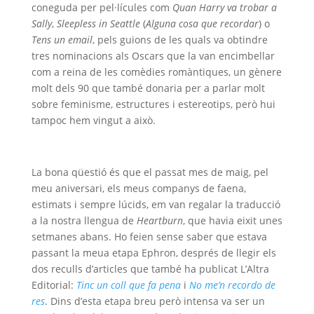
coneguda per pel·lícules com
Quan Harry va trobar a
Sally
,
Sleepless in Seattle
(
Alguna cosa que recordar
) o
Tens un email
, pels guions de les quals va obtindre
tres nominacions als Oscars que la van encimbellar
com a reina de les comèdies romàntiques, un gènere
molt dels 90 que també donaria per a parlar molt
sobre feminisme, estructures i estereotips, però hui
tampoc hem vingut a això.
La bona qüestió és que el passat mes de maig, pel
meu aniversari, els meus companys de faena,
estimats i sempre lúcids, em van regalar la traducció
a la nostra llengua de
Heartburn
, que havia eixit unes
setmanes abans. Ho feien sense saber que estava
passant la meua etapa Ephron, després de llegir els
dos reculls d’articles que també ha publicat L’Altra
Editorial:
Tinc un coll que fa pena
i
No me’n recordo de
res
. Dins d’esta etapa breu però intensa va ser un