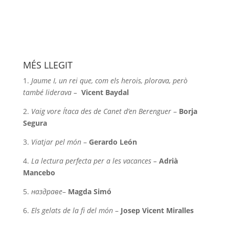
MÉS LLEGIT
1.
Jaume I, un rei que, com els herois, plorava, però
també liderava –
Vicent Baydal
2.
Vaig vore Ítaca des de Canet d’en Berenguer
–
Borja
Segura
3.
Viatjar pel món
–
Gerardo León
4.
La lectura perfecta per a les vacances –
Adrià
Mancebo
5.
наздраве
–
Magda Simó
6.
Els gelats de la fi del món
–
Josep Vicent Miralles