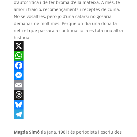
d’autocrítica i de fer broma d’ella mateixa. A més, té
amor i traïció, recomençaments i receptes de cuina.
No sé vosaltres, però jo d’una catarsi no gosaria
demanar-ne molt més. Perquè un dia una dona fa
net i el que passarà a continuació ja és tota una altra
història.
X
WhatsApp
Facebook
Messenger
Email
Threads
Bluesky
Telegram
Magda Simó
(la Jana, 1981) és periodista i escriu des