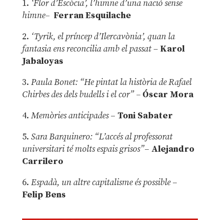
1.
‘Flor d’Escòcia’, l’himne d’una nació sense
himne–
Ferran Esquilache
2.
‘Tyrik, el príncep d’Ilercavònia’, quan la
fantasia ens reconcilia amb el passat
–
Karol
Jabaloyas
3.
Paula Bonet: “He pintat la història de Rafael
Chirbes des dels budells i el cor” –
Óscar Mora
4.
Memòries anticipades
–
Toni Sabater
5.
Sara Barquinero: “L’accés al professorat
universitari té molts espais grisos”
–
Alejandro
Carrilero
6.
Espadà, un altre capitalisme és possible
–
Felip Bens