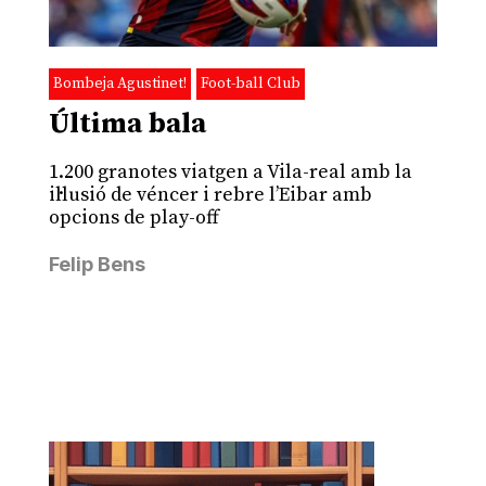
Bombeja Agustinet!
Foot-ball Club
Última bala
1.200 granotes viatgen a Vila-real amb la
il·lusió de véncer i rebre l’Eibar amb
opcions de play-off
Felip Bens