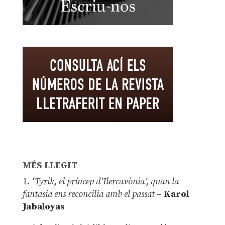
MÉS LLEGIT
1.
‘Tyrik, el príncep d’Ilercavònia’, quan la
fantasia ens reconcilia amb el passat
–
Karol
Jabaloyas