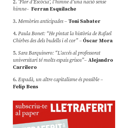
2.
‘Flor d’Escòcia’, l’himne d’una nació sense
himne–
Ferran Esquilache
3.
Memòries anticipades
–
Toni Sabater
4.
Paula Bonet: “He pintat la història de Rafael
Chirbes des dels budells i el cor” –
Óscar Mora
5.
Sara Barquinero: “L’accés al professorat
universitari té molts espais grisos”
–
Alejandro
Carrilero
6.
Espadà, un altre capitalisme és possible
–
Felip Bens