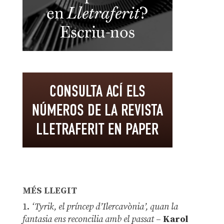
MÉS LLEGIT
1.
‘Tyrik, el príncep d’Ilercavònia’, quan la
fantasia ens reconcilia amb el passat
–
Karol