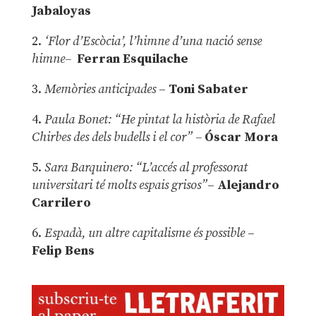
Jabaloyas
2.
‘Flor d’Escòcia’, l’himne d’una nació sense
himne–
Ferran Esquilache
3.
Memòries anticipades
–
Toni Sabater
4.
Paula Bonet: “He pintat la història de Rafael
Chirbes des dels budells i el cor” –
Óscar Mora
5.
Sara Barquinero: “L’accés al professorat
universitari té molts espais grisos”
–
Alejandro
Carrilero
6.
Espadà, un altre capitalisme és possible
–
Felip Bens