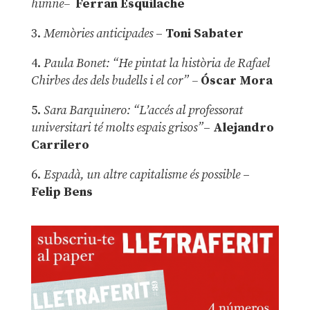
himne–
Ferran Esquilache
3.
Memòries anticipades
–
Toni Sabater
4.
Paula Bonet: “He pintat la història de Rafael
Chirbes des dels budells i el cor” –
Óscar Mora
5.
Sara Barquinero: “L’accés al professorat
universitari té molts espais grisos”
–
Alejandro
Carrilero
6.
Espadà, un altre capitalisme és possible
–
Felip Bens