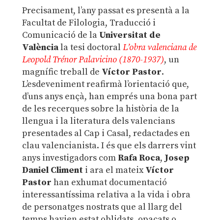
Precisament, l’any passat es presentà a la
Facultat de Filologia, Traducció i
Comunicació de la
Universitat de
València
la tesi doctoral
L’obra valenciana de
Leopold Trénor Palavicino (1870-1937)
, un
magnífic treball de
Víctor Pastor
.
L’esdeveniment reafirmà l’orientació que,
d’uns anys ençà, han emprés una bona part
de les recerques sobre la història de la
llengua i la literatura dels valencians
presentades al Cap i Casal, redactades en
clau valencianista. I és que els darrers vint
anys investigadors com
Rafa Roca
,
Josep
Daniel Climent
i ara el mateix
Víctor
Pastor
han exhumat documentació
interessantíssima relativa a la vida i obra
de personatges nostrats que al llarg del
temps havien estat oblidats, opacats o,