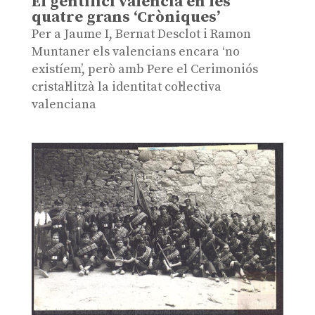
El gentilici valencià en les
quatre grans ‘Cròniques’
Per a Jaume I, Bernat Desclot i Ramon
Muntaner els valencians encara ‘no
existíem’, però amb Pere el Cerimoniós
cristal·litzà la identitat col·lectiva
valenciana