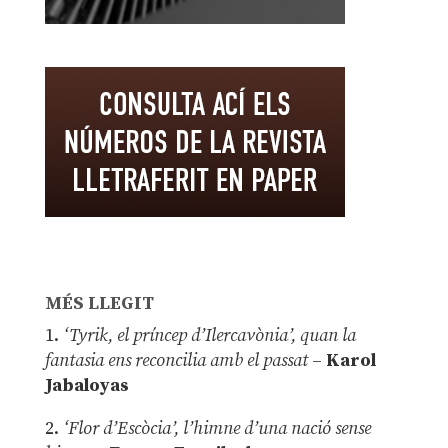
MÉS LLEGIT
1.
‘Tyrik, el príncep d’Ilercavònia’, quan la
fantasia ens reconcilia amb el passat
–
Karol
Jabaloyas
2.
‘Flor d’Escòcia’, l’himne d’una nació sense