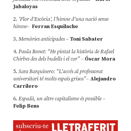
Jabaloyas
2.
‘Flor d’Escòcia’, l’himne d’una nació sense
himne–
Ferran Esquilache
3.
Memòries anticipades
–
Toni Sabater
4.
Paula Bonet: “He pintat la història de Rafael
Chirbes des dels budells i el cor” –
Óscar Mora
5.
Sara Barquinero: “L’accés al professorat
universitari té molts espais grisos”
–
Alejandro
Carrilero
6.
Espadà, un altre capitalisme és possible
–
Felip Bens