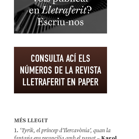
MÉS LLEGIT
1.
‘Tyrik, el príncep d’Ilercavònia’, quan la
fantasia ens reconcilia amb el passat
–
Karol