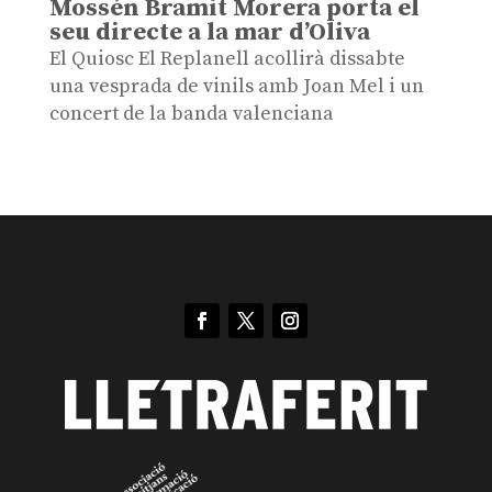
Mossén Bramit Morera porta el
seu directe a la mar d’Oliva
El Quiosc El Replanell acollirà dissabte
una vesprada de vinils amb Joan Mel i un
concert de la banda valenciana