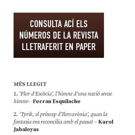
MÉS LLEGIT
1.
‘Flor d’Escòcia’, l’himne d’una nació sense
himne–
Ferran Esquilache
2.
‘Tyrik, el príncep d’Ilercavònia’, quan la
fantasia ens reconcilia amb el passat
–
Karol
Jabaloyas