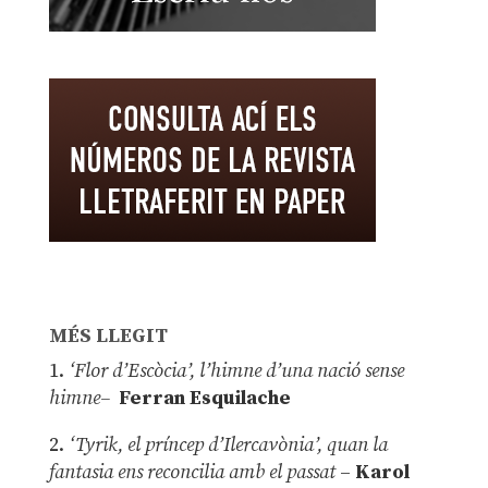
MÉS LLEGIT
1.
‘Flor d’Escòcia’, l’himne d’una nació sense
himne–
Ferran Esquilache
2.
‘Tyrik, el príncep d’Ilercavònia’, quan la
fantasia ens reconcilia amb el passat
–
Karol