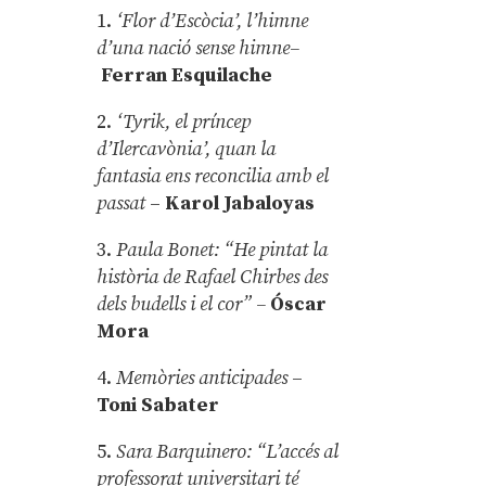
1.
‘Flor d’Escòcia’, l’himne
d’una nació sense himne–
Ferran Esquilache
2.
‘Tyrik, el príncep
d’Ilercavònia’, quan la
fantasia ens reconcilia amb el
passat
–
Karol Jabaloyas
3.
Paula Bonet: “He pintat la
història de Rafael Chirbes des
dels budells i el cor” –
Óscar
Mora
4.
Memòries anticipades
–
Toni Sabater
5.
Sara Barquinero: “L’accés al
professorat universitari té