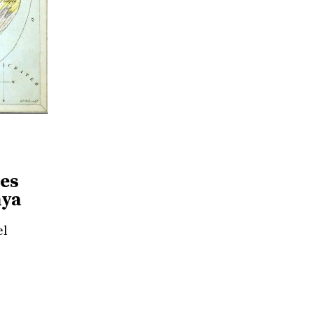
les
nya
el