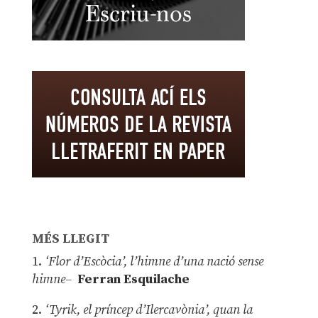
MÉS LLEGIT
1.
‘Flor d’Escòcia’, l’himne d’una nació sense
himne–
Ferran Esquilache
2.
‘Tyrik, el príncep d’Ilercavònia’, quan la