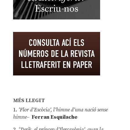
MÉS LLEGIT
1.
‘Flor d’Escòcia’, l’himne d’una nació sense
himne–
Ferran Esquilache
2.
‘Tyrik, el príncep d’Ilercavònia’, quan la