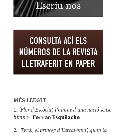
MÉS LLEGIT
1.
‘Flor d’Escòcia’, l’himne d’una nació sense
himne–
Ferran Esquilache
2.
‘Tyrik, el príncep d’Ilercavònia’, quan la