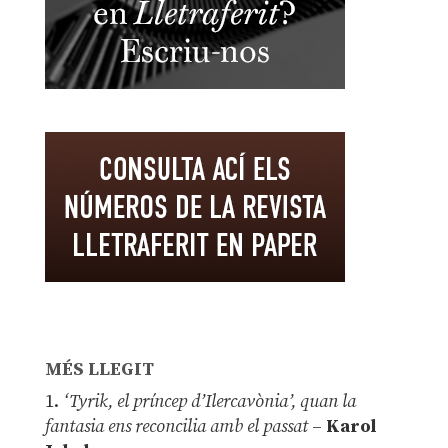
MÉS LLEGIT
1.
‘Tyrik, el príncep d’Ilercavònia’, quan la
fantasia ens reconcilia amb el passat
–
Karol