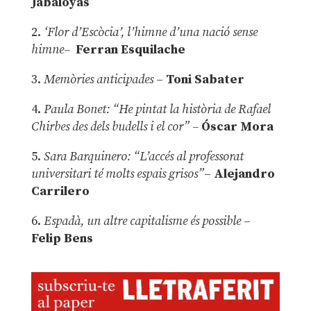
Jabaloyas
2.
‘Flor d’Escòcia’, l’himne d’una nació sense
himne–
Ferran Esquilache
3.
Memòries anticipades
–
Toni Sabater
4.
Paula Bonet: “He pintat la història de Rafael
Chirbes des dels budells i el cor” –
Óscar Mora
5.
Sara Barquinero: “L’accés al professorat
universitari té molts espais grisos”
–
Alejandro
Carrilero
6.
Espadà, un altre capitalisme és possible
–
Felip Bens