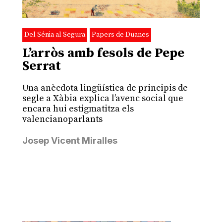
Del Sénia al Segura
Papers de Duanes
L’arròs amb fesols de Pepe
Serrat
Una anècdota lingüística de principis de
segle a Xàbia explica l’avenc social que
encara hui estigmatitza els
valencianoparlants
Josep Vicent Miralles