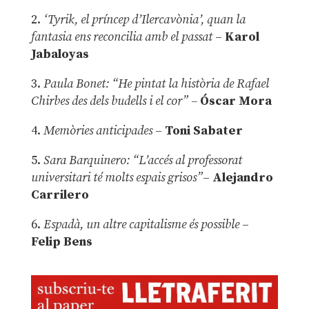
2.
‘Tyrik, el príncep d’Ilercavònia’, quan la
fantasia ens reconcilia amb el passat
–
Karol
Jabaloyas
3.
Paula Bonet: “He pintat la història de Rafael
Chirbes des dels budells i el cor” –
Óscar Mora
4.
Memòries anticipades
–
Toni Sabater
5.
Sara Barquinero: “L’accés al professorat
universitari té molts espais grisos”
–
Alejandro
Carrilero
6.
Espadà, un altre capitalisme és possible
–
Felip Bens