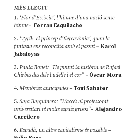
MÉS LLEGIT
1.
‘Flor d’Escòcia’, l’himne d’una nació sense
himne–
Ferran Esquilache
2.
‘Tyrik, el príncep d’Ilercavònia’, quan la
fantasia ens reconcilia amb el passat
–
Karol
Jabaloyas
3.
Paula Bonet: “He pintat la història de Rafael
Chirbes des dels budells i el cor” –
Óscar Mora
4.
Memòries anticipades
–
Toni Sabater
5.
Sara Barquinero: “L’accés al professorat
universitari té molts espais grisos”
–
Alejandro
Carrilero
6.
Espadà, un altre capitalisme és possible
–
Felip Bens