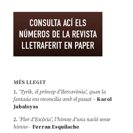
MÉS LLEGIT
1.
‘Tyrik, el príncep d’Ilercavònia’, quan la
fantasia ens reconcilia amb el passat
–
Karol
Jabaloyas
2.
‘Flor d’Escòcia’, l’himne d’una nació sense
himne–
Ferran Esquilache