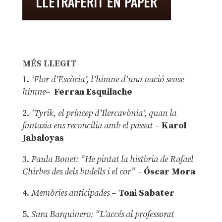
MÉS LLEGIT
1.
‘Flor d’Escòcia’, l’himne d’una nació sense
himne–
Ferran Esquilache
2.
‘Tyrik, el príncep d’Ilercavònia’, quan la
fantasia ens reconcilia amb el passat
–
Karol
Jabaloyas
3.
Paula Bonet: “He pintat la història de Rafael
Chirbes des dels budells i el cor” –
Óscar Mora
4.
Memòries anticipades
–
Toni Sabater
5.
Sara Barquinero: “L’accés al professorat