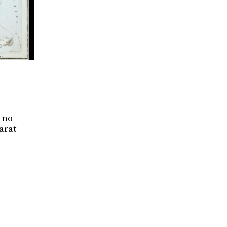
è no
tarat