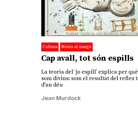
Cultura
Notes al marge
Cap avall, tot són espills
La teoria del ‘jo espill’ explica per qu
som divins: som el resultat del reflex 
d'un déu
Jean Murdock