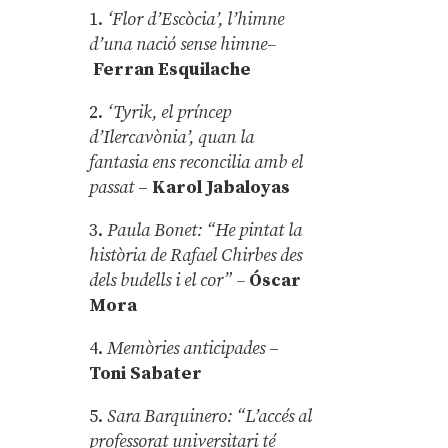
1.
‘Flor d’Escòcia’, l’himne
d’una nació sense himne–
Ferran Esquilache
2.
‘Tyrik, el príncep
d’Ilercavònia’, quan la
fantasia ens reconcilia amb el
passat
–
Karol Jabaloyas
3.
Paula Bonet: “He pintat la
història de Rafael Chirbes des
dels budells i el cor” –
Óscar
Mora
4.
Memòries anticipades
–
Toni Sabater
5.
Sara Barquinero: “L’accés al
professorat universitari té