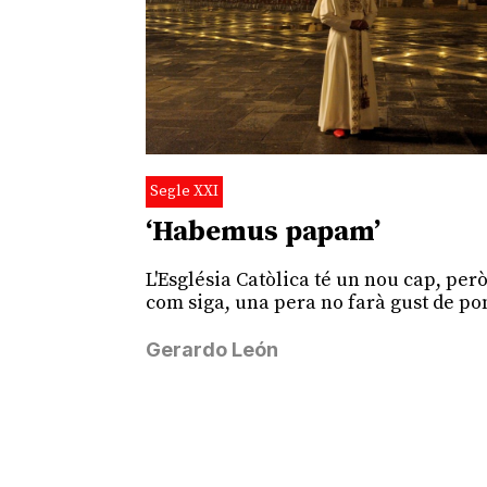
Segle XXI
‘Habemus papam’
L'Església Catòlica té un nou cap, però
com siga, una pera no farà gust de p
Gerardo León