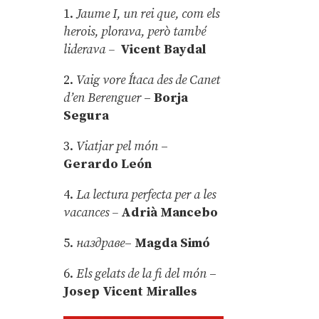
1.
Jaume I, un rei que, com els
herois, plorava, però també
liderava –
Vicent Baydal
2.
Vaig vore Ítaca des de Canet
d’en Berenguer
–
Borja
Segura
3.
Viatjar pel món
–
Gerardo León
4.
La lectura perfecta per a les
vacances –
Adrià Mancebo
5.
наздраве
–
Magda Simó
6.
Els gelats de la fi del món
–
Josep Vicent Miralles