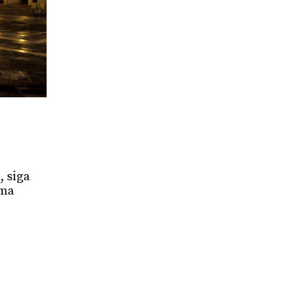
, siga
oma